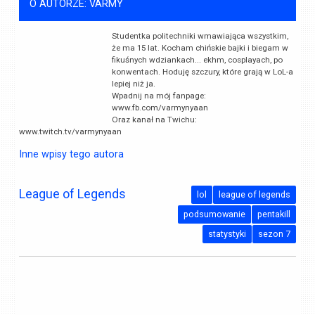
O AUTORZE: VARMY
Studentka politechniki wmawiająca wszystkim,
że ma 15 lat. Kocham chińskie bajki i biegam w
fikuśnych wdziankach... ekhm, cosplayach, po
konwentach. Hoduję szczury, które grają w LoL-a
lepiej niż ja.
Wpadnij na mój fanpage:
www.fb.com/varmynyaan
Oraz kanał na Twichu:
www.twitch.tv/varmynyaan
Inne wpisy tego autora
League of Legends
lol
league of legends
podsumowanie
pentakill
statystyki
sezon 7