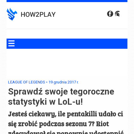
Skip
to
content
LEAGUE OF LEGENDS
•
19 grudnia 2017
r.
Sprawdź swoje tegoroczne
statystyki w LoL-u!
Jesteś ciekawy, ile pentakilli udało ci
się zrobić podczas sezonu 7? Riot
zdecydował się ponownie udostępnić