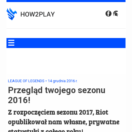
Skip
to
content
LEAGUE OF LEGENDS
•
14 grudnia 2016
r.
Przegląd twojego sezonu
2016!
Z rozpoczęciem sezonu 2017, Riot
opublikował nam własne, prywatne
statystyki z całego roku!