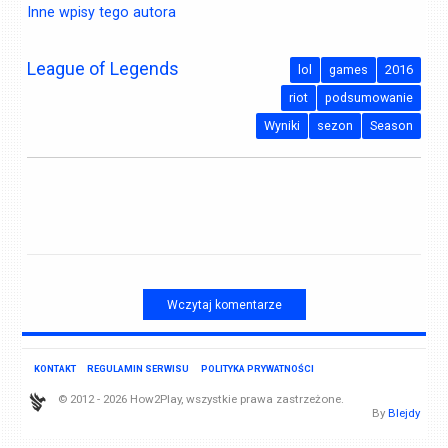
Inne wpisy tego autora
League of Legends
lol
games
2016
riot
podsumowanie
Wyniki
sezon
Season
Wczytaj komentarze
KONTAKT
REGULAMIN SERWISU
POLITYKA PRYWATNOŚCI
© 2012 - 2026 How2Play, wszystkie prawa zastrzeżone.
By
Blejdy