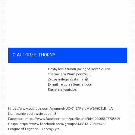
O AUTORZE: THORNY
Gdybyście szukali jakiegoś kontaktu to
zostawiam Wam poniżej :3
Życzę miłego czytania 😀
E-mail:
feluciaa@gmail.com
Kanał na youtube:
https://www.youtube.com/channel/UCy7fIE4PaIdMWBViCZtBncA
Koniecznie zostawcie suba! :3
Facebook: https://www.facebook.com/profile.php?id=100008627738609
Grupa: https://www.facebook.com/groups/433513170362473/
League of Legends : ThornyZyra