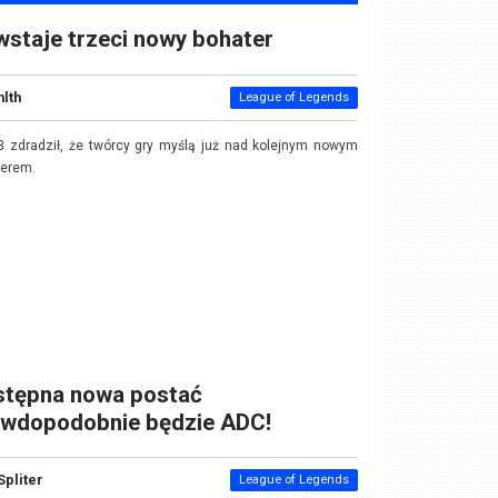
staje trzeci nowy bohater
nlth
League of Legends
 zdradził, że twórcy gry myślą już nad kolejnym nowym
terem.
stępna nowa postać
awdopodobnie będzie ADC!
Spliter
League of Legends