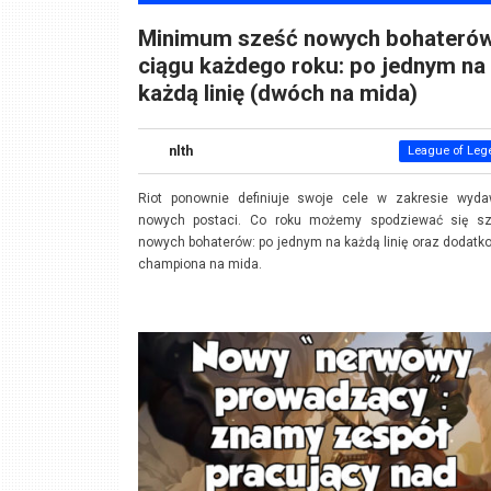
Minimum sześć nowych bohateró
ciągu każdego roku: po jednym na
każdą linię (dwóch na mida)
nlth
League of Leg
Riot ponownie definiuje swoje cele w zakresie wyda
nowych postaci. Co roku możemy spodziewać się sz
nowych bohaterów: po jednym na każdą linię oraz dodat
championa na mida.