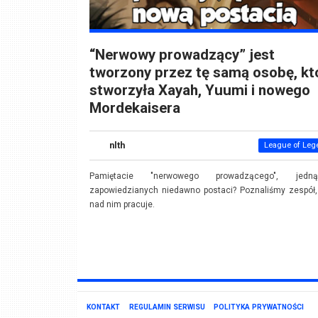
“Nerwowy prowadzący” jest
tworzony przez tę samą osobę, kt
stworzyła Xayah, Yuumi i nowego
Mordekaisera
nlth
League of Leg
Pamiętacie "nerwowego prowadzącego", jed
zapowiedzianych niedawno postaci? Poznaliśmy zespół,
nad nim pracuje.
KONTAKT
REGULAMIN SERWISU
POLITYKA PRYWATNOŚCI