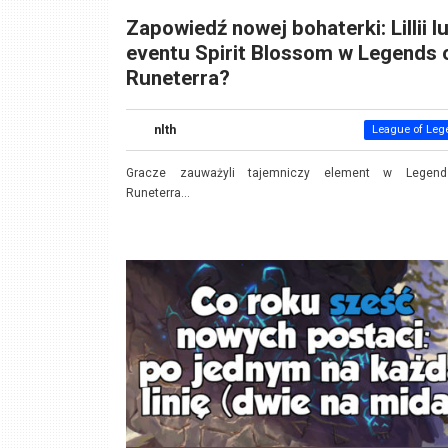
Zapowiedź nowej bohaterki: Lillii l
eventu Spirit Blossom w Legends 
Runeterra?
nlth
League of Leg
Gracze zauważyli tajemniczy element w Legen
Runeterra...