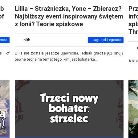
ub
Lillia – Strażniczka, Yone – Zbieracz?
Prz
of
Najbliższy event inspirowany świętem
inf
z Ionii? Teorie spiskowe
spl
Thr
nlth
ends
League of Legends
ds of
Lillia nie została jeszcze ujawniona, jednak gracze już snują
pewne teorie na temat tego, kim jest bohaterka...
A to 