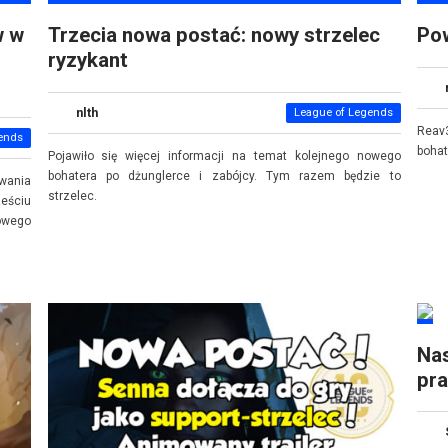
w w
Trzecia nowa postać: nowy strzelec
Pow
ryzykant
nlth
League of Legends
Reav3
ends
boha
Pojawiło się więcej informacji na temat kolejnego nowego
bohatera po dżunglerce i zabójcy. Tym razem będzie to
wania
strzelec.
eściu
kowego
Na
pr