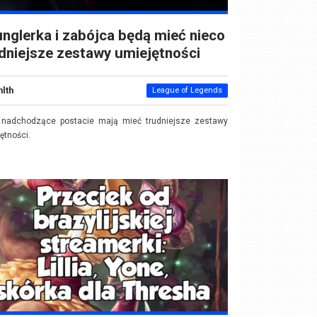
nglerka i zabójca będą mieć nieco
dniejsze zestawy umiejętności
nlth
League of Legends
 nadchodzące postacie mają mieć trudniejsze zestawy
ętności.