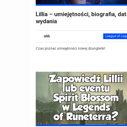
Lillia – umiejętności, biografia, da
wydania
nlth
League of Leg
Czas poznać umiejętności nowej dżunglerki!