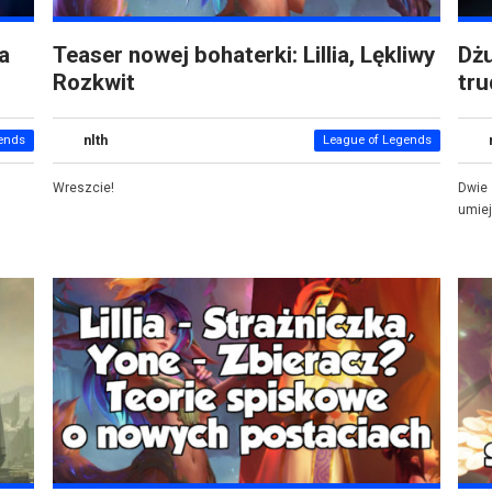
ta
Teaser nowej bohaterki: Lillia, Lękliwy
Dżu
Rozkwit
tru
nlth
ends
League of Legends
Wreszcie!
Dwie
umiej