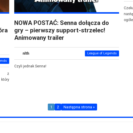
Czek
nastę
ogóle
NOWA POSTAĆ: Senna dołącza do
óra
gry – pierwszy support-strzelec!
Animowany trailer
nlth
League of Legends
ends
Czyli jednak Senna!
ną z
 który
1
2
Następna strona »