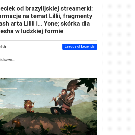
eciek od brazylijskiej streamerki:
ormacje na temat Lillii, fragmenty
ash arta Lillii i… Yone; skórka dla
esha w ludzkiej formie
nlth
League of Legends
ciekawe...