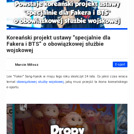
Koreański projekt ustawy “specjalnie dla
Fakera i BTS” o obowiązkowej służbie
wojskowej
Marcin Miłosz
E-sport
Lee "Faker" Sang-hyeok w maju tego roku skończył 24 lata. Co jakiś czas wraca
temat
obowiązkowej służby wojskowej
, jaką musi przejść ta ikona koreańskiego
e-sportu.