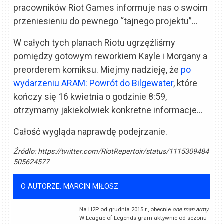
pracowników Riot Games informuje nas o swoim
przeniesieniu do pewnego “tajnego projektu”…
W całych tych planach Riotu ugrzęźliśmy
pomiędzy gotowym reworkiem Kayle i Morgany a
preorderem komiksu. Miejmy nadzieję, że
po
wydarzeniu ARAM: Powrót do Bilgewater
, które
kończy się 16 kwietnia o godzinie 8:59,
otrzymamy jakiekolwiek konkretne informacje…
Całość wygląda naprawdę podejrzanie.
Źródło:
https://twitter.com/RiotRepertoir/status/1115309484
505624577
O AUTORZE: MARCIN MIŁOSZ
Na H2P od grudnia 2015 r., obecnie
one man army
.
W League of Legends gram aktywnie od sezonu