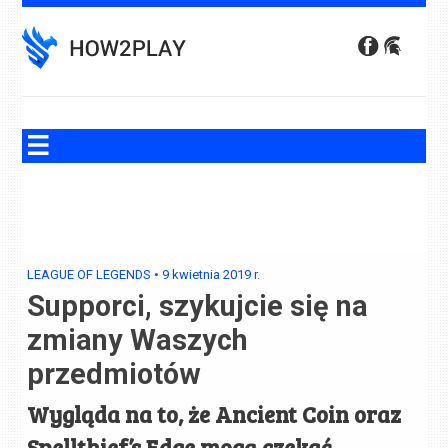
Skip
to
content
LEAGUE OF LEGENDS
•
9 kwietnia 2019
r.
Supporci, szykujcie się na
zmiany Waszych
przedmiotów
Wygląda na to, że Ancient Coin oraz
Spellthief’s Edge mogą czekać