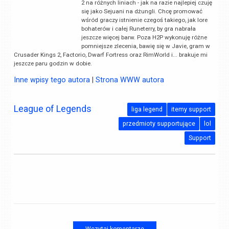
2 na różnych liniach - jak na razie najlepiej czuję
się jako Sejuani na dżungli. Chcę promować
wśród graczy istnienie czegoś takiego, jak lore
bohaterów i całej Runeterry, by gra nabrała
jeszcze więcej barw. Poza H2P wykonuję różne
pomniejsze zlecenia, bawię się w Javie, gram w
Crusader Kings 2, Factorio, Dwarf Fortress oraz RimWorld i... brakuje mi
jeszcze paru godzin w dobie.
Inne wpisy tego autora
|
Strona WWW autora
League of Legends
liga legend
itemy support
przedmioty supportujące
lol
Support