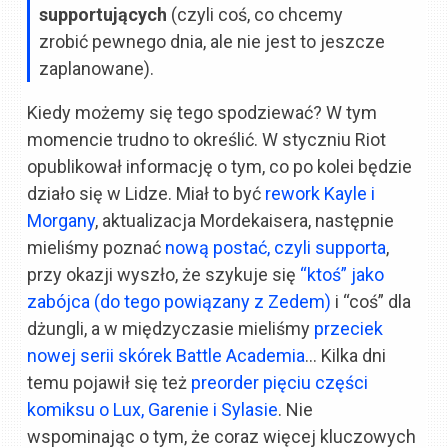
supportujących
(czyli coś, co chcemy
zrobić pewnego dnia, ale nie jest to jeszcze
zaplanowane).
Kiedy możemy się tego spodziewać? W tym
momencie trudno to określić. W styczniu Riot
opublikował informację o tym, co po kolei będzie
działo się w Lidze. Miał to być
rework Kayle i
Morgany
, aktualizacja Mordekaisera, następnie
mieliśmy poznać
nową postać, czyli supporta
,
przy okazji wyszło, że szykuje się
“ktoś” jako
zabójca (do tego powiązany z Zedem)
i “coś” dla
dżungli, a w międzyczasie mieliśmy
przeciek
nowej serii skórek Battle Academia
… Kilka dni
temu pojawił się też
preorder pięciu części
komiksu o Lux, Garenie i Sylasie
. Nie
wspominając o tym, że coraz więcej kluczowych