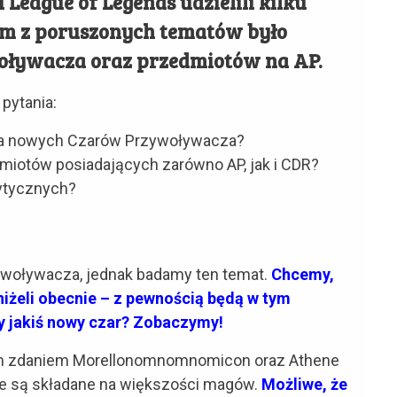
 League of Legends udzielili kilku
m z poruszonych tematów było
ływacza oraz przedmiotów na AP.
pytania:
nia nowych Czarów Przywoływacza?
iotów posiadających zarówno AP, jak i CDR?
rytycznych?
woływacza, jednak badamy ten temat.
Chcemy,
niżeli obecnie – z pewnością będą w tym
y jakiś nowy czar? Zobaczymy!
moim zdaniem Morellonomnomnomicon oraz Athene
re są składane na większości magów.
Możliwe, że