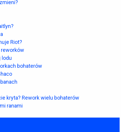
 zmieni?
itlyn?
ia
uje Riot?
ną reworków
j lodu
eworkach bohaterów
Shaco
 banach
cie kryta? Rework wielu bohaterów
mi ranami