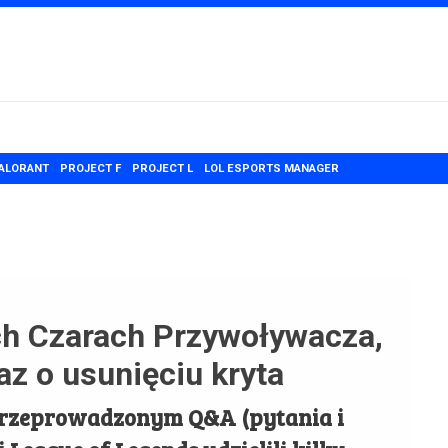
ALORANT
PROJECT F
PROJECT L
LOL ESPORTS MANAGER
ch Czarach Przywoływacza,
z o usunięciu kryta
przeprowadzonym Q&A (pytania i