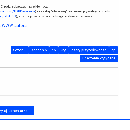
 Chodź zobaczyć moje klejnoty...
book.com/H2PKasahara
) oraz daj "obserwuj" na moim prywatnym profilu
gielski.39
), aby nie przegapić ani jednego ciekawego newsa.
a WWW autora
Sezon 6
season 6
s6
kryt
czary przywoływacza
ap
Uderzenie krytyczne
ytaj komentarze