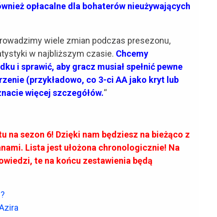
 również opłacalne dla bohaterów nieużywających
rowadzimy wiele zmian podczas presezonu,
atystyki w najbliższym czasie.
Chcemy
ku i sprawić, aby gracz musiał spełnić pewne
enie (przykładowo, co 3-ci AA jako kryt lub
znacie więcej szczegółów.
“
tu na sezon 6! Dzięki nam będziesz na bieżąco z
ami. Lista jest ułożona chronologicznie! Na
wiedzi, te na końcu zestawienia będą
y?
Azira