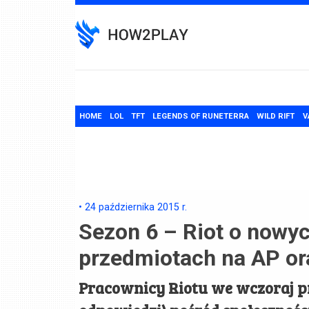
Skip
to
content
HOME
LOL
TFT
LEGENDS OF RUNETERRA
WILD RIFT
V
•
24 października 2015
r.
Sezon 6 – Riot o nowy
przedmiotach na AP ora
Pracownicy Riotu we wczoraj 