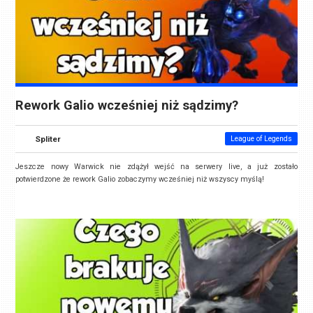
Rework Galio wcześniej niż sądzimy?
Spliter
League of Legends
Jeszcze nowy Warwick nie zdążył wejść na serwery live, a już zostało
potwierdzone że rework Galio zobaczymy wcześniej niż wszyscy myślą!