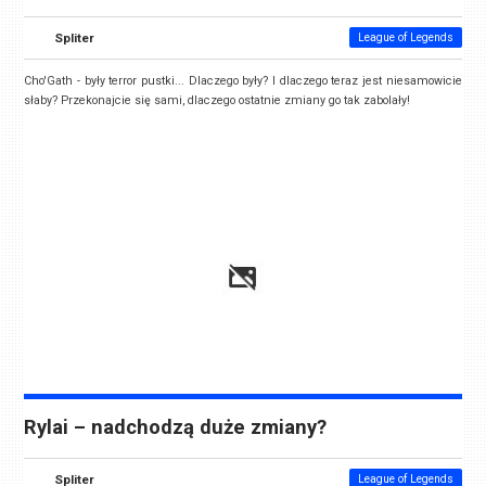
Spliter
League of Legends
Cho'Gath - były terror pustki... Dlaczego były? I dlaczego teraz jest niesamowicie
słaby? Przekonajcie się sami, dlaczego ostatnie zmiany go tak zabolały!
Rylai – nadchodzą duże zmiany?
Spliter
League of Legends