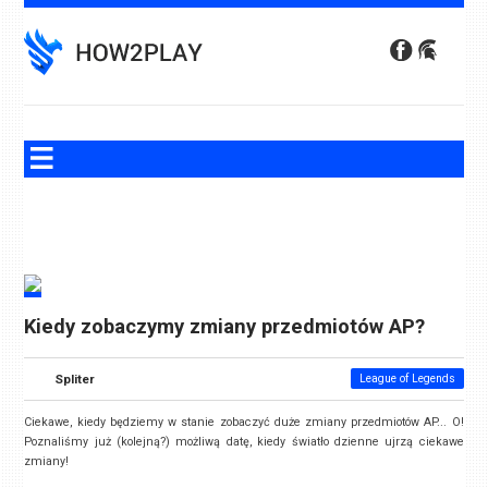
Skip
to
content
Kiedy zobaczymy zmiany przedmiotów AP?
Spliter
League of Legends
Ciekawe, kiedy będziemy w stanie zobaczyć duże zmiany przedmiotów AP... O!
Poznaliśmy już (kolejną?) możliwą datę, kiedy światło dzienne ujrzą ciekawe
zmiany!