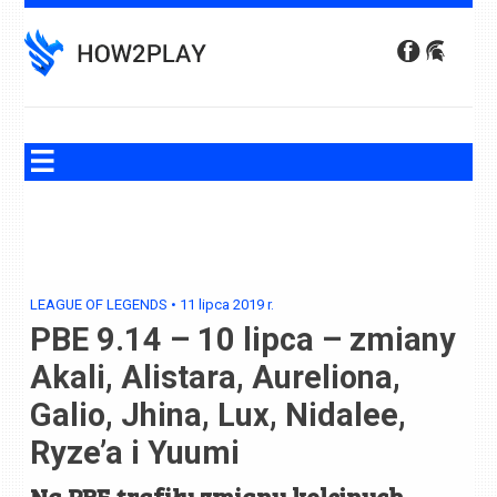
Skip
to
content
LEAGUE OF LEGENDS
•
11 lipca 2019
r.
PBE 9.14 – 10 lipca – zmiany
Akali, Alistara, Aureliona,
Galio, Jhina, Lux, Nidalee,
Ryze’a i Yuumi
Na PBE trafiły zmiany kolejnych