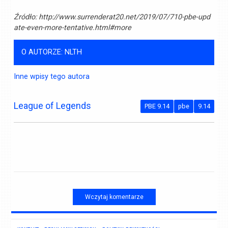
Źródło:
http://www.surrenderat20.net/2019/07/710-pbe-upd
ate-even-more-tentative.html#more
O AUTORZE: NLTH
Inne wpisy tego autora
League of Legends
PBE 9.14
pbe
9.14
Wczytaj komentarze