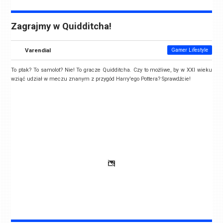
Zagrajmy w Quidditcha!
Varendial
Gamer Lifestyle
To ptak? To samolot? Nie! To gracze Quidditcha. Czy to możliwe, by w XXI wieku
wziąć udział w meczu znanym z przygód Harry'ego Pottera? Sprawdźcie!