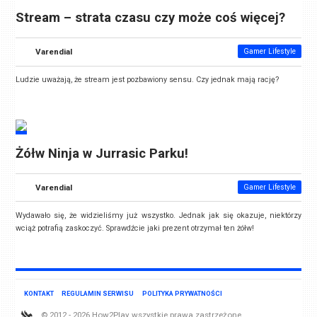
Stream – strata czasu czy może coś więcej?
Varendial
Gamer Lifestyle
Ludzie uważają, że stream jest pozbawiony sensu. Czy jednak mają rację?
Żółw Ninja w Jurrasic Parku!
Varendial
Gamer Lifestyle
Wydawało się, że widzieliśmy już wszystko. Jednak jak się okazuje, niektórzy
wciąż potrafią zaskoczyć. Sprawdźcie jaki prezent otrzymał ten żółw!
KONTAKT
REGULAMIN SERWISU
POLITYKA PRYWATNOŚCI
© 2012 - 2026 How2Play, wszystkie prawa zastrzeżone.