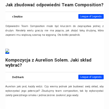
Jak zbudować odpowiedni Team Composition?
r3mAke
League of Legends
Odpowiedni Team Composition może być kluczem do zwycięstwa jednej z
drużyn. Niestety wielu graczy nie ma pojęcia, jak złożyć taką drużynę, która
zapewni mu większą szansę na wygraną. Oto krótki poradnik.
Kompozycja z Aurelion Solem. Jaki skład
wybrać?
DeDhark
League of Legends
Aurelion jaki jest, każdy widzi. Czy wiemy jednak jak budować swój skład, aby
wykorzystać jego potencjał? Zbudujmy team composition, tak by wykorzystać
zalety gwiezdnego smoka i jednocześnie zasłonić jego wady.