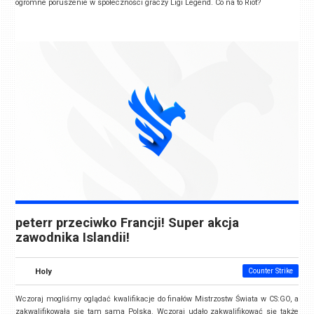
ogromne poruszenie w społeczności graczy Ligi Legend. Co na to Riot?
peterr przeciwko Francji! Super akcja
zawodnika Islandii!
Holy
Counter Strike
Wczoraj mogliśmy oglądać kwalifikacje do finałów Mistrzostw Świata w CS:GO, a
zakwalifikowała się tam sama Polska. Wczoraj udało zakwalifikować się także