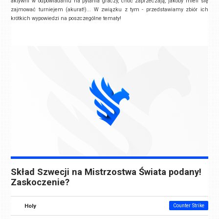
aktywni w odpowiadaniu na pytania graczy, choć zaprzeczają, jakoby mieli się
zajmować turniejem (akurat!)... W związku z tym - przedstawiamy zbiór ich
krótkich wypowiedzi na poszczególne tematy!
Skład Szwecji na Mistrzostwa Świata podany!
Zaskoczenie?
Holy
Counter Strike