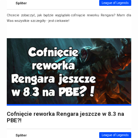
Spliter
League of Legends
Chcecie zobaczyć, jak będzie wyglądało cofnięcie reworku Rengara? Mam dla
Was wszystkie szczegóły - jest ciekawie!
Cofnięcie reworka Rengara jeszcze w 8.3 na
PBE?!
Spliter
League of Legends