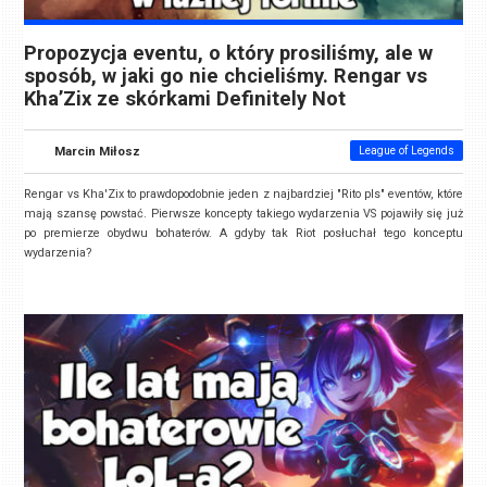
Propozycja eventu, o który prosiliśmy, ale w
sposób, w jaki go nie chcieliśmy. Rengar vs
Kha’Zix ze skórkami Definitely Not
Marcin Miłosz
League of Legends
Rengar vs Kha'Zix to prawdopodobnie jeden z najbardziej "Rito pls" eventów, które
mają szansę powstać. Pierwsze koncepty takiego wydarzenia VS pojawiły się już
po premierze obydwu bohaterów. A gdyby tak Riot posłuchał tego konceptu
wydarzenia?