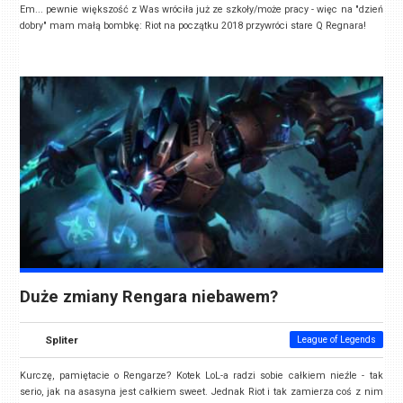
Em... pewnie większość z Was wróciła już ze szkoły/może pracy - więc na "dzień
dobry" mam małą bombkę: Riot na początku 2018 przywróci stare Q Regnara!
Duże zmiany Rengara niebawem?
Spliter
League of Legends
Kurczę, pamiętacie o Rengarze? Kotek LoL-a radzi sobie całkiem nieźle - tak
serio, jak na asasyna jest całkiem sweet. Jednak Riot i tak zamierza coś z nim