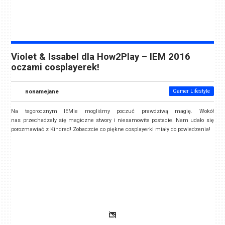
Violet & Issabel dla How2Play – IEM 2016
oczami cosplayerek!
nonamejane
Gamer Lifestyle
Na tegorocznym IEMie mogliśmy poczuć prawdziwą magię. Wokół
nas przechadzały się magiczne stwory i niesamowite postacie. Nam udało się
porozmawiać z Kindred! Zobaczcie co piękne cosplayerki miały do powiedzenia!