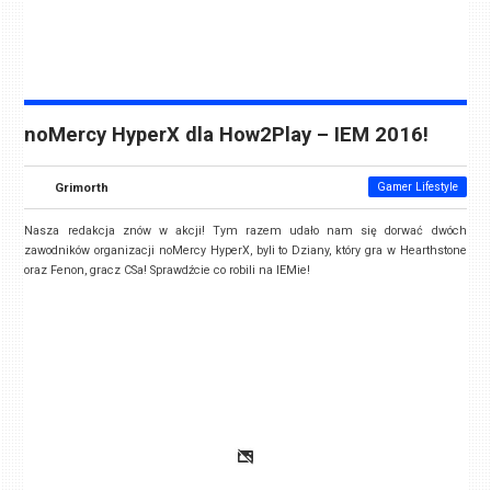
noMercy HyperX dla How2Play – IEM 2016!
Grimorth
Gamer Lifestyle
Nasza redakcja znów w akcji! Tym razem udało nam się dorwać dwóch
zawodników organizacji noMercy HyperX, byli to Dziany, który gra w Hearthstone
oraz Fenon, gracz CSa! Sprawdźcie co robili na IEMie!