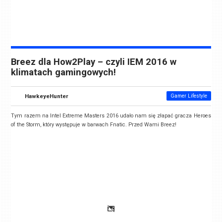
Breez dla How2Play – czyli IEM 2016 w
klimatach gamingowych!
HawkeyeHunter
Gamer Lifestyle
Tym razem na Intel Extreme Masters 2016 udało nam się złapać gracza Heroes
of the Storm, który występuje w barwach Fnatic. Przed Wami Breez!