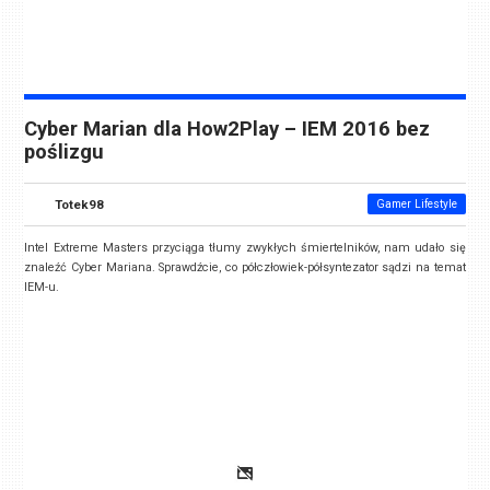
Cyber Marian dla How2Play – IEM 2016 bez
poślizgu
Totek98
Gamer Lifestyle
Intel Extreme Masters przyciąga tłumy zwykłych śmiertelników, nam udało się
znaleźć Cyber Mariana. Sprawdźcie, co półczłowiek-półsyntezator sądzi na temat
IEM-u.