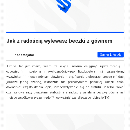
Jak z radością wylewasz beczki z gównem
nonamejane
Gamer Lifestyle
Troche lat już mam, wiem że więcej można osiągnąć uprzejmością i
odpowiednim poziomem okolicznościowego lizodupstwa niż wrzaskiem,
wyzwiskami i niepotrzebnym stawianiem się. "panie profesorze, proszę mi dać
jeszcze jedną szansę, widocznie nie przeczytałam pańskiej książki dość
dokładnie" często działa lepiej niż odwoływanie się do statutu uczelni. Więc
czemu dwa razy okazałam słabość, i z radością wylałam beczkę gówna na
mojego współtowarzysza niedoli? I co ważniejsze, dlaczego robisz to Ty?