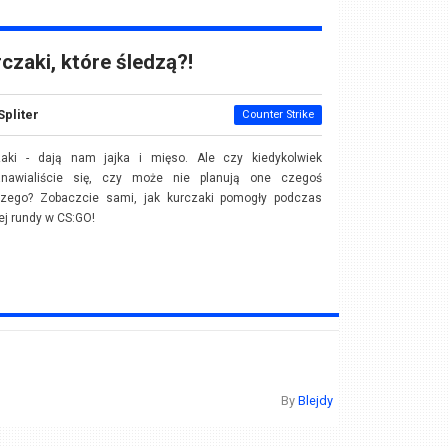
czaki, które śledzą?!
Spliter
Counter Strike
zaki - dają nam jajka i mięso. Ale czy kiedykolwiek
anawialiście się, czy może nie planują one czegoś
szego? Zobaczcie sami, jak kurczaki pomogły podczas
j rundy w CS:GO!
By
Blejdy