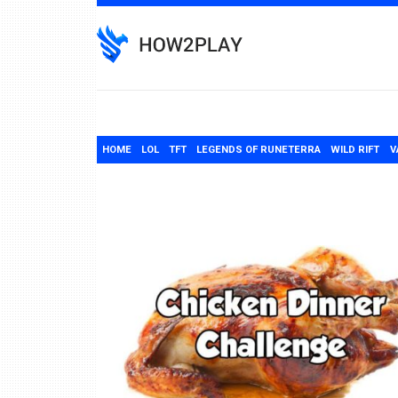
Skip
to
content
HOME
LOL
TFT
LEGENDS OF RUNETERRA
WILD RIFT
V