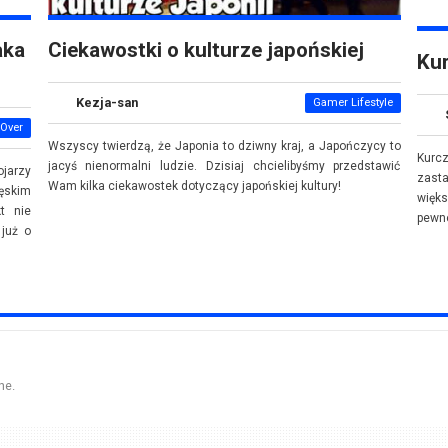
aka
Ciekawostki o kulturze japońskiej
Kur
Kezja-san
Gamer Lifestyle
Over
Wszyscy twierdzą, że Japonia to dziwny kraj, a Japończycy to
Kurc
jacyś nienormalni ludzie. Dzisiaj chcielibyśmy przedstawić
ojarzy
zast
Wam kilka ciekawostek dotyczący japońskiej kultury!
ęskim
więk
t nie
pewne
 już o
ne.