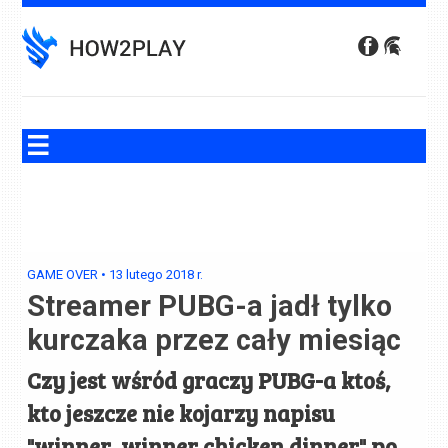
Skip
to
content
GAME OVER
•
13 lutego 2018
r.
Streamer PUBG-a jadł tylko
kurczaka przez cały miesiąc
Czy jest wśród graczy PUBG-a ktoś,
kto jeszcze nie kojarzy napisu
"winner, winner chicken dinner" po