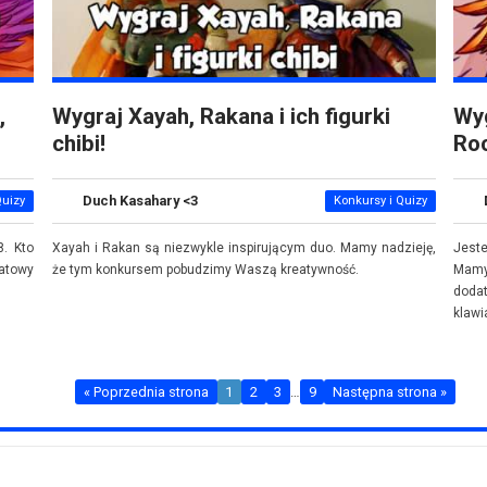
,
Wygraj Xayah, Rakana i ich figurki
Wyg
chibi!
Ro
Duch Kasahary <3
Quizy
Konkursy i Quizy
8. Kto
Xayah i Rakan są niezwykle inspirującym duo. Mamy nadzieję,
Jest
catowy
że tym konkursem pobudzimy Waszą kreatywność.
Mamy
doda
klawi
« Poprzednia strona
1
2
3
…
9
Następna strona »