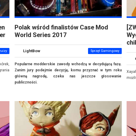
en
Polak wśród finalistów Case Mod
[Z
er
World Series 2017
Wyg
chi
LightBow
Quizy
Sprzęt Gamingowy
órek,
Popularne modderskie zawody wchodzą w decydującą fazę.
grania
Zanim jury podejmie decyzję, komu przyznać w tym roku
Xaya
główną nagrodę, czeka nas jeszcze głosowanie
możli
publiczności.