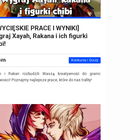
WYCIĘSKIE PRACE I WYNIKI]
raj Xayah, Rakana i ich figurki
bi!
nlth
Konkursy i Quizy
h i Rakan rozbudzili Waszą kreatywność do granic
wości! Poznajmy najlepsze prace, które do nas trafiły!