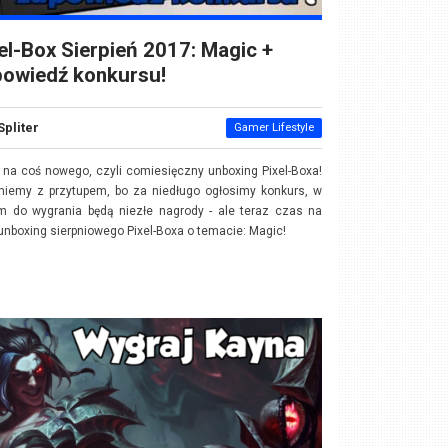
el-Box Sierpień 2017: Magic +
powiedź konkursu!
Spliter
Gamer Lifestyle
na coś nowego, czyli comiesięczny unboxing Pixel-Boxa!
niemy z przytupem, bo za niedługo ogłosimy konkurs, w
m do wygrania będą niezłe nagrody - ale teraz czas na
nboxing sierpniowego Pixel-Boxa o temacie: Magic!