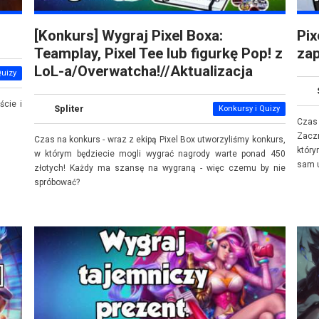
[Konkurs] Wygraj Pixel Boxa:
Pix
Teamplay, Pixel Tee lub figurkę Pop! z
za
LoL-a/Overwatcha!//Aktualizacja
Quizy
cie i
Spliter
Konkursy i Quizy
Czas 
Zacz
Czas na konkurs - wraz z ekipą Pixel Box utworzyliśmy konkurs,
który
w którym będziecie mogli wygrać nagrody warte ponad 450
sam u
złotych! Każdy ma szansę na wygraną - więc czemu by nie
spróbować?