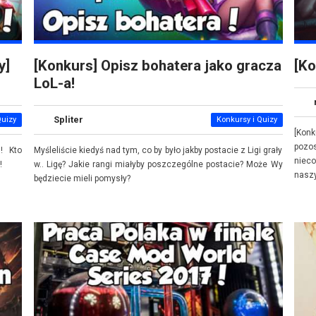
y]
[Konkurs] Opisz bohatera jako gracza
[Ko
LoL-a!
Spliter
Quizy
Konkursy i Quizy
[Konk
pozo
! Kto
Myśleliście kiedyś nad tym, co by było jakby postacie z Ligi grały
niec
!
w.. Ligę? Jakie rangi miałyby poszczególne postacie? Może Wy
nasz
będziecie mieli pomysły?