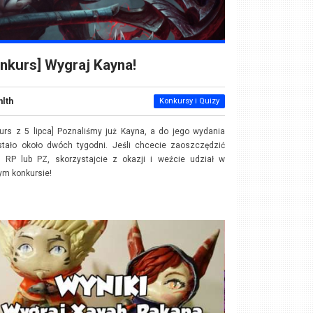
nkurs] Wygraj Kayna!
nlth
Konkursy i Quizy
urs z 5 lipca] Poznaliśmy już Kayna, a do jego wydania
stało około dwóch tygodni. Jeśli chcecie zaoszczędzić
o RP lub PZ, skorzystajcie z okazji i weźcie udział w
ym konkursie!