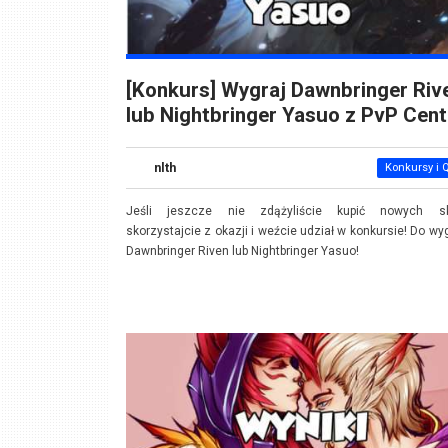
[Konkurs] Wygraj Dawnbringer Riv
lub Nightbringer Yasuo z PvP Cent
nlth
Konkursy i 
Jeśli jeszcze nie zdążyliście kupić nowych sk
skorzystajcie z okazji i weźcie udział w konkursie! Do wy
Dawnbringer Riven lub Nightbringer Yasuo!