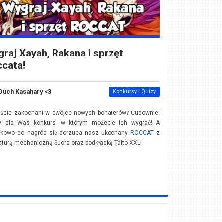
raj Xayah, Rakana i sprzęt
ccata!
Duch Kasahary <3
Konkursy i Quizy
eście zakochani w dwójce nowych bohaterów? Cudownie!
 dla Was konkurs, w którym możecie ich wygrać! A
tkowo do nagród się dorzuca nasz ukochany
ROCCAT
z
aturą mechaniczną Suora oraz podkładką Taito XXL!