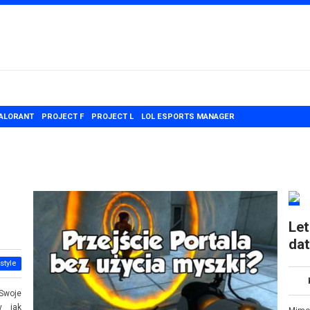
ALORANT
PROJECT F
PROJECT L
LOL ESPORTS MANAGER
Le
dat
style
 Swoje
y jak