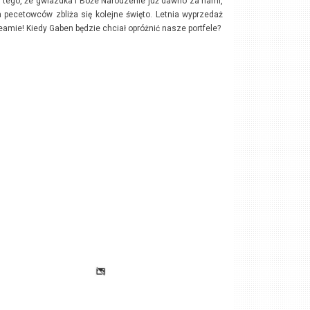
tego, że gwiazdka i Boże Narodzenie już dawno za nami,
a pecetowców zbliża się kolejne święto. Letnia wyprzedaż
eamie! Kiedy Gaben będzie chciał opróżnić nasze portfele?