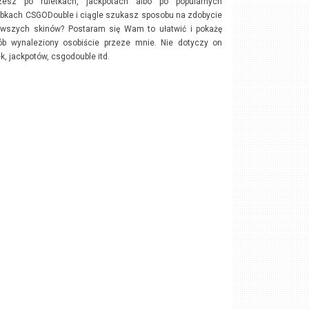
zesz po ruletkach, jackpotach albo po popularnych
bkach CSGODouble i ciągle szukasz sposobu na zdobycie
owszych skinów? Postaram się Wam to ułatwić i pokażę
ób wynaleziony osobiście przeze mnie. Nie dotyczy on
ek, jackpotów, csgodouble itd.