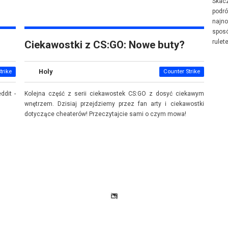
Skac
podró
najn
spos
rulet
Ciekawostki z CS:GO: Nowe buty?
Holy
trike
Counter Strike
ddit -
Kolejna część z serii ciekawostek CS:GO z dosyć ciekawym
wnętrzem. Dzisiaj przejdziemy przez fan arty i ciekawostki
dotyczące cheaterów! Przeczytajcie sami o czym mowa!