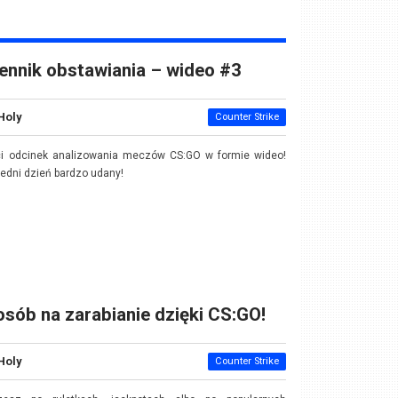
ennik obstawiania – wideo #3
Holy
Counter Strike
ci odcinek analizowania meczów CS:GO w formie wideo!
edni dzień bardzo udany!
sób na zarabianie dzięki CS:GO!
Holy
Counter Strike