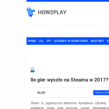
Skip
to
content
HOME
LOL
TFT
LEGENDS OF RUNETERRA
WILD RIFT
V
Ile gier wyszło na Steama w 2017?
KLSG
Gamer Life
Steam to gigantyczna platforma dystrybucji cyfrowej.
produkcje mogą tutaj wrzucać uznani deweloperz