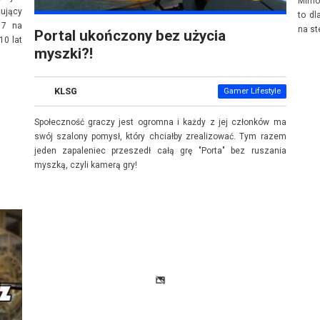
Mimo 
cujący
to dl
17 na
na st
Portal ukończony bez użycia
10 lat
myszki?!
KLSG
Gamer Lifestyle
Społeczność graczy jest ogromna i każdy z jej członków ma
swój szalony pomysł, który chciałby zrealizować. Tym razem
jeden zapaleniec przeszedł całą grę "Porta" bez ruszania
myszką, czyli kamerą gry!