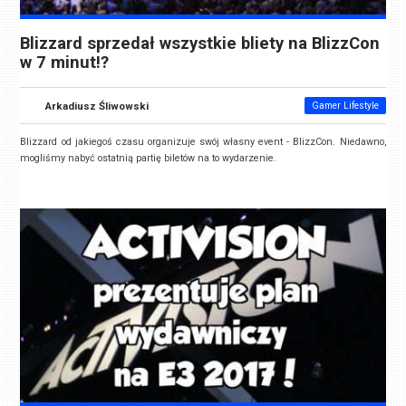
Blizzard sprzedał wszystkie bliety na BlizzCon
w 7 minut!?
Arkadiusz Śliwowski
Gamer Lifestyle
Blizzard od jakiegoś czasu organizuje swój własny event - BlizzCon. Niedawno,
mogliśmy nabyć ostatnią partię biletów na to wydarzenie.