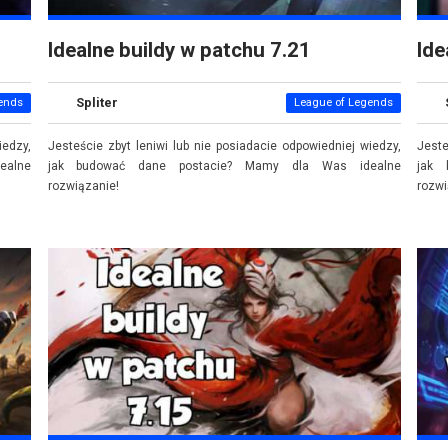
Idealne buildy w patchu 7.21
Ide
Spliter
ends
League of Legends
iedzy,
Jesteście zbyt leniwi lub nie posiadacie odpowiedniej wiedzy,
Jeste
ealne
jak budować dane postacie? Mamy dla Was idealne
jak 
rozwiązanie!
rozw