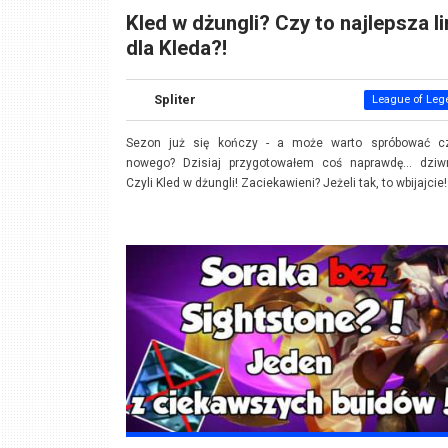
Kled w dżungli? Czy to najlepsza li
dla Kleda?!
Spliter
League of Leg
Sezon już się kończy - a może warto spróbować c
nowego? Dzisiaj przygotowałem coś naprawdę... dziw
Czyli Kled w dżungli! Zaciekawieni? Jeżeli tak, to wbijajcie!