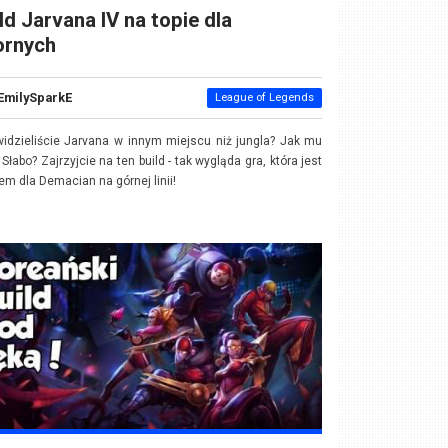
ld Jarvana IV na topie dla
ornych
EmilySparkE
League of Legends
idzieliście Jarvana w innym miejscu niż jungla? Jak mu
 Słabo? Zajrzyjcie na ten build - tak wygląda gra, która jest
m dla Demacian na górnej linii!