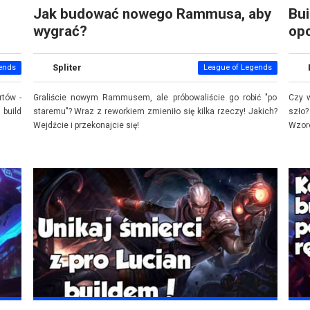
Jak budować nowego Rammusa, aby
Bui
wygrać?
op
Spliter
ends
League of Legends
rtów -
Graliście nowym Rammusem, ale próbowaliście go robić "po
Czy w
 build
staremu"? Wraz z reworkiem zmieniło się kilka rzeczy! Jakich?
szło?
Wejdźcie i przekonajcie się!
Wzore