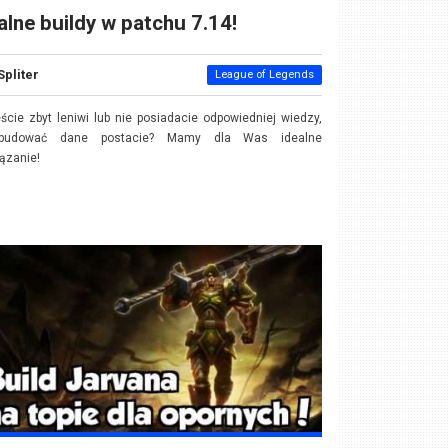
alne buildy w patchu 7.14!
Spliter
League of Legends
ście zbyt leniwi lub nie posiadacie odpowiedniej wiedzy,
budować dane postacie? Mamy dla Was idealne
iązanie!