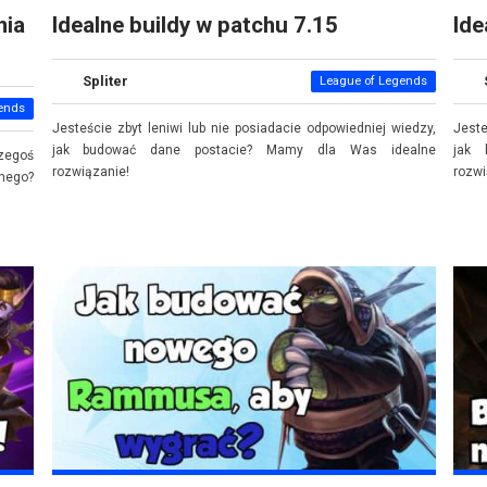
nia
Idealne buildy w patchu 7.15
Ide
Spliter
League of Legends
ends
Jesteście zbyt leniwi lub nie posiadacie odpowiedniej wiedzy,
Jeste
jak budować dane postacie? Mamy dla Was idealne
jak 
zegoś
rozwiązanie!
rozw
nego?