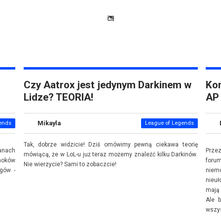
Czy Aatrox jest jedynym Darkinem w
Ko
Lidze? TEORIA!
AP
Mikayla
ends
League of Legends
Tak, dobrze widzicie! Dziś omówimy pewną ciekawa teorię
anach
Przez
mówiącą, że w LoL-u już teraz możemy znaleźć kilku Darkinów.
moków
forum
Nie wierzycie? Sami to zobaczcie!
gów -
niemo
nieuł
mają 
Ale 
wszys