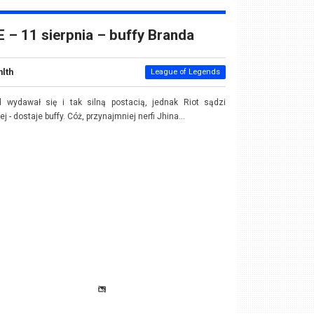
 – 11 sierpnia – buffy Branda
nlth
League of Legends
d wydawał się i tak silną postacią, jednak Riot sądzi
ej - dostaje buffy. Cóż, przynajmniej nerfi Jhina...