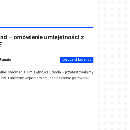
nd – omówienie umiejętności z
E
Zanate
League of Legends
adne omówienie umiejętności Branda - przetestowaliśmy
 PBE i możemy wyjaśnić Wam jego działanie po reworku!