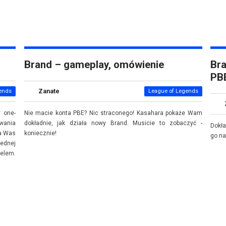
Brand – gameplay, omówienie
Bra
PB
Zanate
ends
League of Legends
y one-
Nie macie konta PBE? Nic straconego! Kasahara pokaże Wam
owania
dokładnie, jak działa nowy Brand. Musicie to zobaczyć -
Dokł
la Was
koniecznie!
go na
ednej
elem.