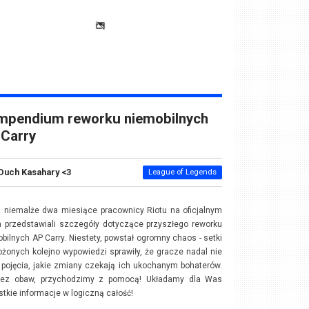
mpendium reworku niemobilnych
 Carry
Duch Kasahary <3
League of Legends
 niemalże dwa miesiące pracownicy Riotu na oficjalnym
 przedstawiali szczegóły dotyczące przyszłego reworku
bilnych AP Carry. Niestety, powstał ogromny chaos - setki
ożonych kolejno wypowiedzi sprawiły, że gracze nadal nie
pojęcia, jakie zmiany czekają ich ukochanym bohaterów.
bez obaw, przychodzimy z pomocą! Układamy dla Was
tkie informacje w logiczną całość!