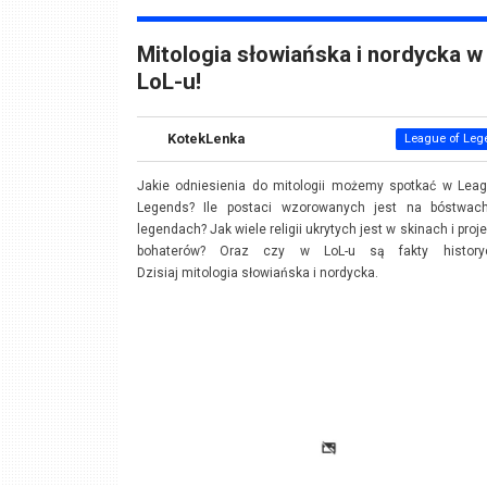
Mitologia słowiańska i nordycka w
LoL-u!
KotekLenka
League of Leg
Jakie odniesienia do mitologii możemy spotkać w Leag
Legends? Ile postaci wzorowanych jest na bóstwac
legendach? Jak wiele religii ukrytych jest w skinach i proj
bohaterów? Oraz czy w LoL-u są fakty history
Dzisiaj mitologia słowiańska i nordycka.