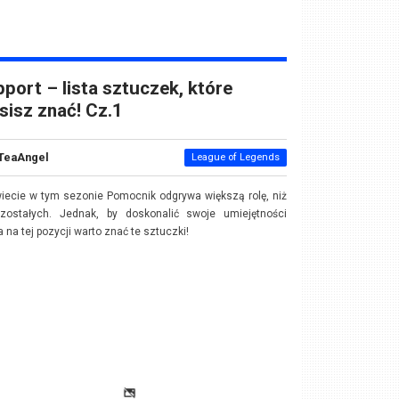
port – lista sztuczek, które
isz znać! Cz.1
TeaAngel
League of Legends
iecie w tym sezonie Pomocnik odgrywa większą rolę, niż
zostałych. Jednak, by doskonalić swoje umiejętności
a na tej pozycji warto znać te sztuczki!