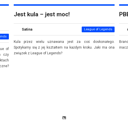
Jest kula – jest moc!
PBE
Satina
League of Legends
ends
Kula przez wielu uznawana jest za coś doskonałego.
Bran
Spotykamy się z jej kształtem na każdym kroku. Jaki ma ona
inacz
ue of
związek z League of Legends?
h czy
ektach
czne?