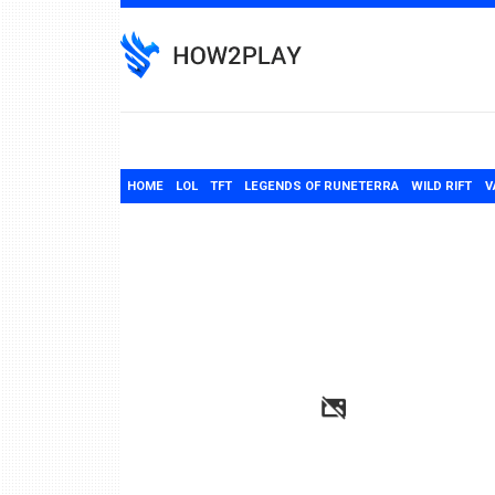
Skip
to
content
HOME
LOL
TFT
LEGENDS OF RUNETERRA
WILD RIFT
V