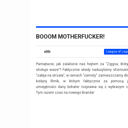
BOOOM MOTHERFUCKER!
nlth
League of Leg
Pamiętacie, jak zalaliście nas hejtem za "Ziggsa, któr
shotuje wieże"? Faktycznie wtedy nadużyliśmy sformuł
"zabija na strzała", w ramach "zemsty" zamieszczamy d
kolejny filmik, w którym faktycznie za pomocą j
umiejętności dany bohater rozprawia się z wybranym c
Tym razem czas na nowego Branda!