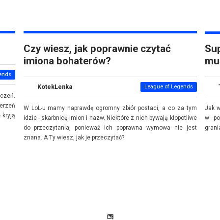
Czy wiesz, jak poprawnie czytać
Sup
imiona bohaterów?
mus
ends
KotekLenka
League of Legends
czeń.
ierzeń
W LoL-u mamy naprawdę ogromny zbiór postaci, a co za tym
Jak w
 kryją
idzie - skarbnicę imion i nazw. Niektóre z nich bywają kłopotliwe
w po
do przeczytania, ponieważ ich poprawna wymowa nie jest
grani
znana. A Ty wiesz, jak je przeczytać?