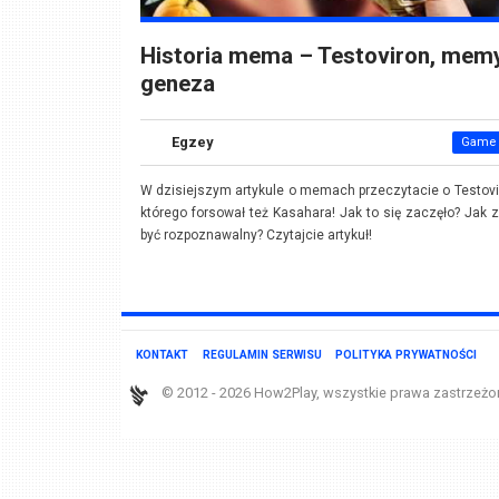
Historia mema – Testoviron, memy
geneza
Egzey
Game 
W dzisiejszym artykule o memach przeczytacie o Testovi
którego forsował też Kasahara! Jak to się zaczęło? Jak 
być rozpoznawalny? Czytajcie artykuł!
KONTAKT
REGULAMIN SERWISU
POLITYKA PRYWATNOŚCI
© 2012 - 2026 How2Play, wszystkie prawa zastrzeżo