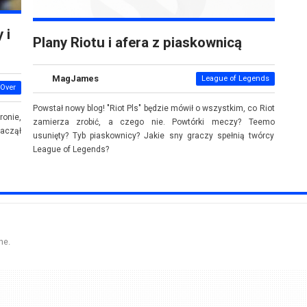
 i
Plany Riotu i afera z piaskownicą
MagJames
League of Legends
Over
Powstał nowy blog! "Riot Pls" będzie mówił o wszystkim, co Riot
ronie,
zamierza zrobić, a czego nie. Powtórki meczy? Teemo
zaczął
usunięty? Tyb piaskownicy? Jakie sny graczy spełnią twórcy
League of Legends?
ne.