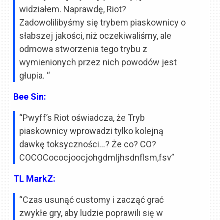
widziałem. Naprawdę, Riot?
Zadowolilibyśmy się trybem piaskownicy o
słabszej jakości, niż oczekiwaliśmy, ale
odmowa stworzenia tego trybu z
wymienionych przez nich powodów jest
głupia. “
Bee Sin:
“Pwyff’s Riot oświadcza, że Tryb
piaskownicy wprowadzi tylko kolejną
dawkę toksyczności…? Że co? CO?
COCOCococjoocjohgdmljhsdnflsm,fsv”
TL MarkZ:
“Czas usunąć customy i zacząć grać
zwykłe gry, aby ludzie poprawili się w