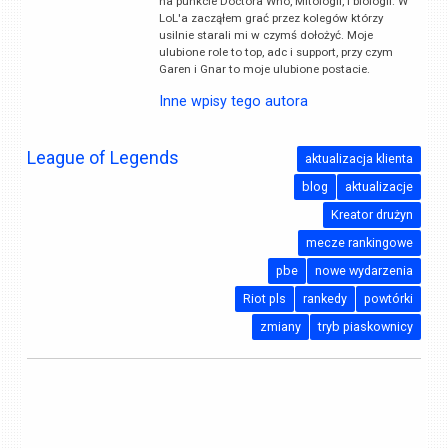
na punkcie Doctora Who, Mitologii, i biologii. W
LoL'a zacząłem grać przez kolegów którzy
usilnie starali mi w czymś dołożyć. Moje
ulubione role to top, adc i support, przy czym
Garen i Gnar to moje ulubione postacie.
Inne wpisy tego autora
League of Legends
aktualizacja klienta
blog
aktualizacje
Kreator drużyn
mecze rankingowe
pbe
nowe wydarzenia
Riot pls
rankedy
powtórki
zmiany
tryb piaskownicy