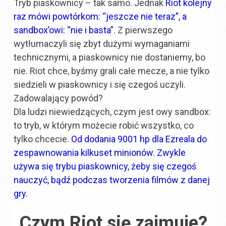
Tryb piaskownicy – tak samo. Jednak
Riot kolejny
raz mówi powtórkom: “jeszcze nie teraz”, a
sandbox’owi: “nie i basta”
. Z pierwszego
wytłumaczyli się zbyt dużymi wymaganiami
technicznymi, a piaskownicy nie dostaniemy, bo
nie. Riot chce, byśmy grali całe mecze, a nie tylko
siedzieli w piaskownicy i się czegoś uczyli.
Zadowalający powód?
Dla ludzi niewiedzących, czym jest owy sandbox:
to tryb, w którym możecie robić wszystko, co
tylko chcecie.
Od dodania 9001 hp dla Ezreala do
zespawnowania kilkuset minionów. Zwykle
używa się trybu piaskownicy, żeby się czegoś
nauczyć, bądź podczas tworzenia filmów z danej
gry.
Czym Riot się zajmuje?