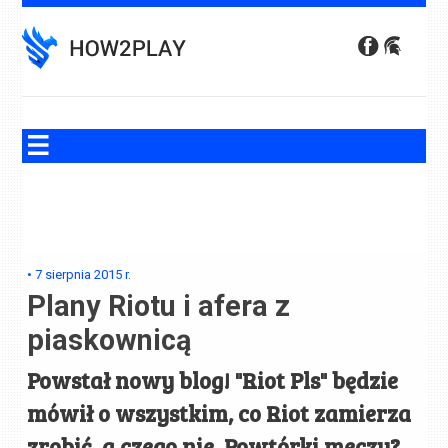
Skip
to
content
•
7 sierpnia 2015
r.
Plany Riotu i afera z
piaskownicą
Powstał nowy blog! "Riot Pls" będzie
mówił o wszystkim, co Riot zamierza
zrobić, a czego nie. Powtórki meczy?