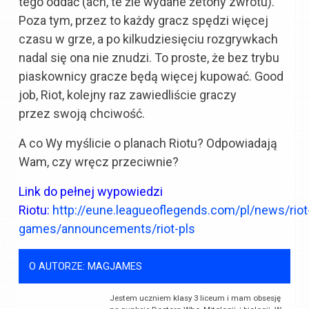
tego oddać (ach, te źle wydane żetony zwrotu).
Poza tym, przez to każdy gracz spędzi więcej
czasu w grze, a po kilkudziesięciu rozgrywkach
nadal się ona nie znudzi. To proste, że bez trybu
piaskownicy gracze będą więcej kupować. Good
job, Riot, kolejny raz zawiedliście graczy
przez swoją chciwość.
A co Wy myślicie o planach Riotu? Odpowiadają
Wam, czy wręcz przeciwnie?
Link do pełnej wypowiedzi
Riotu:
http://eune.leagueoflegends.com/pl/news/riot
games/announcements/riot-pls
O AUTORZE: MAGJAMES
Jestem uczniem klasy 3 liceum i mam obsesję