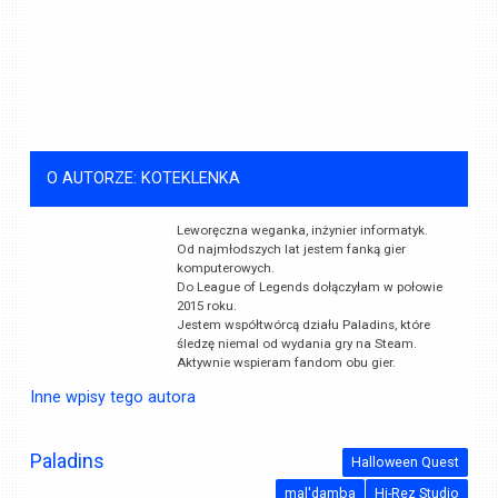
O AUTORZE: KOTEKLENKA
Leworęczna weganka, inżynier informatyk.
Od najmłodszych lat jestem fanką gier
komputerowych.
Do League of Legends dołączyłam w połowie
2015 roku.
Jestem współtwórcą działu Paladins, które
śledzę niemal od wydania gry na Steam.
Aktywnie wspieram fandom obu gier.
Inne wpisy tego autora
Paladins
Halloween Quest
mal'damba
Hi-Rez Studio