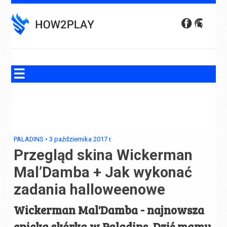
Skip
to
content
PALADINS
•
3 października 2017
r.
Przegląd skina Wickerman
Mal’Damba + Jak wykonać
zadania halloweenowe
Wickerman Mal'Damba - najnowsza
epicka skórka w Paladins. Dziś mamy