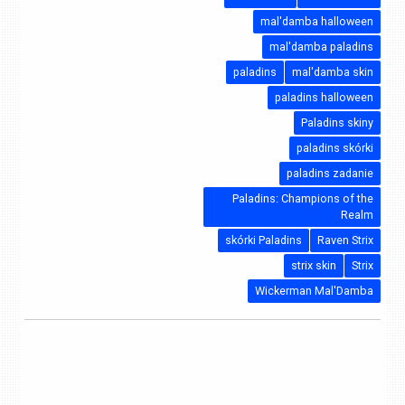
mal'damba halloween
mal'damba paladins
paladins
mal'damba skin
paladins halloween
Paladins skiny
paladins skórki
paladins zadanie
Paladins: Champions of the
Realm
skórki Paladins
Raven Strix
strix skin
Strix
Wickerman Mal'Damba