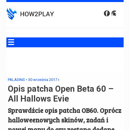
Skip
to
content
PALADINS
•
30 września 2017
r.
Opis patcha Open Beta 60 –
All Hallows Evie
Sprawdźcie opis patcha OB60. Oprócz
halloweenowych skinów, zadań i
nowej mapy do gry zostaną dodane