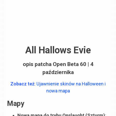
All Hallows Evie
opis patcha Open Beta 60 | 4
października
Zobacz też
:
Ujawnienie skinów na Halloween i
nowa mapa
Mapy
Nowa mapa do trybu Onslaught (Szturm)
: