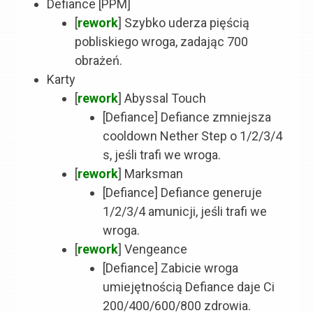
Defiance [PPM]
[
rework
] Szybko uderza pięścią
pobliskiego wroga, zadając 700
obrażeń.
Karty
[
rework
] Abyssal Touch
[Defiance] Defiance zmniejsza
cooldown Nether Step o 1/2/3/4
s, jeśli trafi we wroga.
[
rework
] Marksman
[Defiance] Defiance generuje
1/2/3/4 amunicji, jeśli trafi we
wroga.
[
rework
] Vengeance
[Defiance] Zabicie wroga
umiejętnością Defiance daje Ci
200/400/600/800 zdrowia.