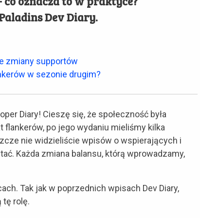
- co oznacza to w praktyce?
 Paladins Dev Diary.
ce zmiany supportów
ankerów w sezonie drugim?
per Diary! Cieszę się, że społeczność była
 flankerów, po jego wydaniu mieliśmy kilka
szcze nie widzieliście wpisów o wspierających i
tać. Każda zmiana balansu, którą wprowadzamy,
h. Tak jak w poprzednich wpisach Dev Diary,
tę rolę.