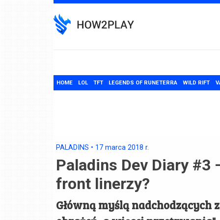
Skip
to
content
HOME
LOL
TFT
LEGENDS OF RUNETERRA
WILD RIFT
V
PALADINS
•
17 marca 2018
r.
Paladins Dev Diary #3 
front linerzy?
Główną myślą nadchodzących zm