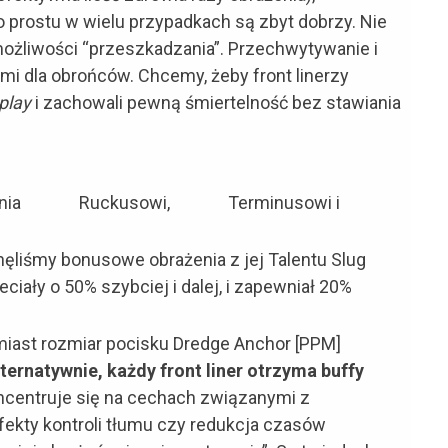
po prostu w wielu przypadkach są zbyt dobrzy. Nie
 możliwości “przeszkadzania”. Przechwytywanie i
i dla obrońców. Chcemy, żeby front linerzy
 play
i zachowali pewną śmiertelność bez stawiania
nia
Ruckusowi,
Terminusowi i
ęliśmy bonusowe obrażenia z jej Talentu Slug
 leciały o 50% szybciej i dalej, i zapewniał 20%
omiast rozmiar pocisku Dredge Anchor [PPM]
ternatywnie, każdy front liner otrzyma buffy
ncentruje się na cechach związanymi z
efekty kontroli tłumu czy redukcja czasów