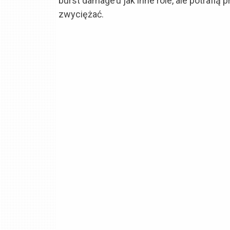
burst damage’u jak inne role, ale potrafią
zwyciężać.