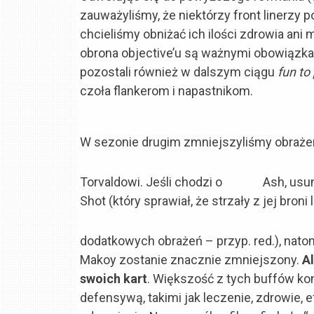
zauważyliśmy, że niektórzy front linerzy 
chcieliśmy obniżać ich ilości zdrowia ani
obrona objective’u są ważnymi obowiązkam
pozostali również w dalszym ciągu
fun to
czoła flankerom i napastnikom.
W sezonie drugim zmniejszyliśmy obraże
Torvaldowi. Jeśli chodzi o
Ash, usun
Shot (który sprawiał, że strzały z jej broni
dodatkowych obrażeń – przyp. red.), nat
Makoy zostanie znacznie zmniejszony.
Al
swoich kart
. Większość z tych buffów ko
defensywą, takimi jak leczenie, zdrowie, 