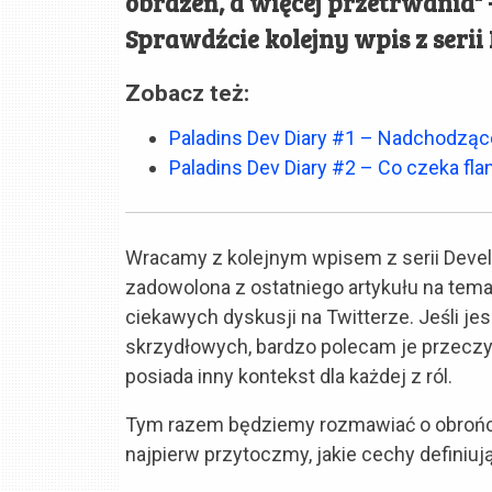
obrażeń, a więcej przetrwania" 
Sprawdźcie kolejny wpis z serii
Zobacz też:
Paladins Dev Diary #1 – Nadchodzą
Paladins Dev Diary #2 – Co czeka fl
Wracamy z kolejnym wpisem z serii Develo
zadowolona z ostatniego artykułu na temat
ciekawych dyskusji na Twitterze. Jeśli je
skrzydłowych, bardzo polecam je przeczy
posiada inny kontekst dla każdej z ról.
Tym razem będziemy rozmawiać o obrońcac
najpierw przytoczmy, jakie cechy definiują 