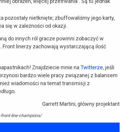
mniej obrażeń, więcej przetrwania”. Są tu jednak
a pozostały nietknięte; zbuffowaliśmy jego karty,
 się w zależności od okazji.
ną do innych ról gracze powinni zobaczyć w
”. Front linerzy zachowają wystarczającą ilość
apastnikach! Znajdziecie mnie na
Twitterze
, jeśli
 przynosi bardzo wiele pracy związanej z balansem
nież wiadomości na temat transmisji z
edługo.
Garrett Martini, główny projektant
-front-line-champions/