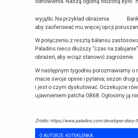
odnowienia. Naszą ogólną filozofią było “
wyjątki. Na przykład obrażenia
Barik
aby zaoferować mu więcej opcji poruszania
W połączeniu z resztą balansu zastosowa
Paladins nieco dłuższy “czas na zabijanie
obrażeń, aby wciąż stanowić zagrożenie.
W następnym tygodniu porozmawiamy o n
macie swoje opinie i pytania; sezon drugi
i jest o czym dyskutować. Oczekujcie rów
ujawnieniem patcha OB68. Ogłosimy ją ni
Źródło:
https://www.paladins.com/developer-diary-3
O AUTORZE: KOTEKLENKA