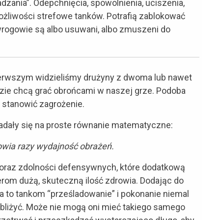
adzania”. Odepchnięcia, spowolnienia, uciszenia,
ożliwości strefowe tanków. Potrafią zablokować
wrogowie są albo usuwani, albo zmuszeni do
 pierwszym widzieliśmy drużyny z dwoma lub nawet
dzie chcą grać obrońcami w naszej grze. Podoba
ą stanowić zagrożenie.
kładały się na proste równanie matematyczne:
owia razy wydajność obrażeń.
 oraz zdolności defensywnych, które dodatkową
inerom dużą, skuteczną ilość zdrowia. Dodając do
a to tankom “prześladowanie” i pokonanie niemal
 zbliżyć. Może nie mogą oni mieć takiego samego