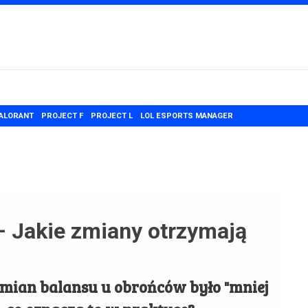
ALORANT
PROJECT F
PROJECT L
LOL ESPORTS MANAGER
– Jakie zmiany otrzymają
ian balansu u obrońców było "mniej