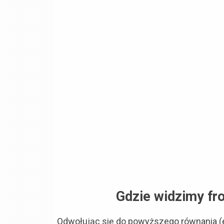
Gdzie widzimy fro
Odwołując się do powyższego równania (ef