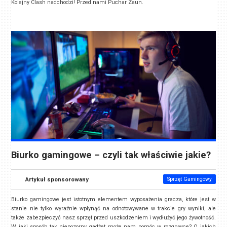
Kolejny Clash nadchodzi! Przed nami Puchar Zaun.
Biurko gamingowe – czyli tak właściwie jakie?
Artykuł sponsorowany
Sprzęt Gamingowy
Biurko gamingowe jest istotnym elementem wyposażenia gracza, które jest w
stanie nie tylko wyraźnie wpłynąć na odnotowywane w trakcie gry wyniki, ale
także zabezpieczyć nasz sprzęt przed uszkodzeniem i wydłużyć jego żywotność.
W jaki sposób tak niepozorny gadżet może nam pomóc w rozgrywce? O jakich