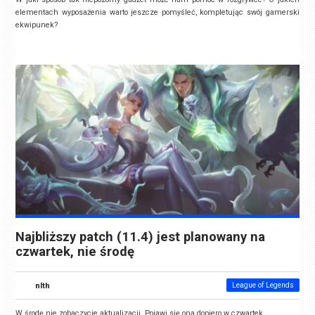
elementach wyposażenia warto jeszcze pomyśleć, kompletując swój gamerski
ekwipunek?
Najbliższy patch (11.4) jest planowany na
czwartek, nie środę
nlth
League of Legends
W środę nie zobaczycie aktualizacji. Pojawi się ona dopiero w czwartek.