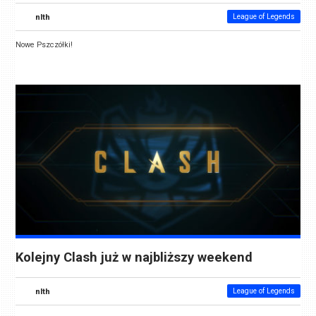
nlth
League of Legends
Nowe Pszczółki!
Kolejny Clash już w najbliższy weekend
nlth
League of Legends