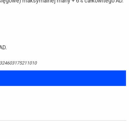
zasięgowe) maksymalnej many + 6% całkowitego AD.
AD.
64324603175211010