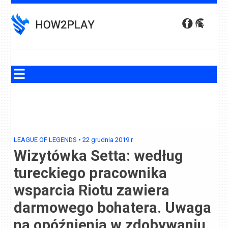
Skip
to
content
LEAGUE OF LEGENDS
•
22 grudnia 2019
r.
Wizytówka Setta: według
tureckiego pracownika
wsparcia Riotu zawiera
darmowego bohatera. Uwaga
na opóźnienia w zdobywaniu