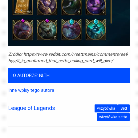
Źródło:
https://www.reddit.com/r/settmains/comments/ee9
hyy/it_is_confirmed_that_setts_calling_card_will_give/
O AUTORZE: NLTH
Inne wpisy tego autora
League of Legends
wizytówka
Sett
wizytówka setta