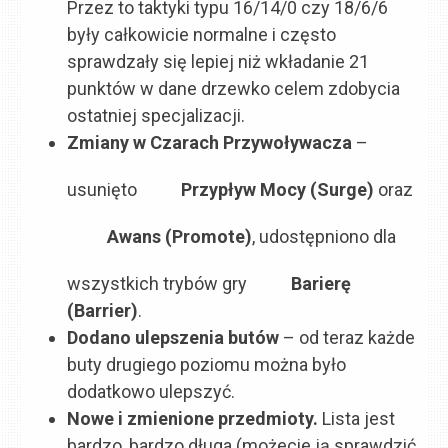
Przez to taktyki typu 16/14/0 czy 18/6/6
były całkowicie normalne i często
sprawdzały się lepiej niż wkładanie 21
punktów w dane drzewko celem zdobycia
ostatniej specjalizacji.
Zmiany w Czarach Przywoływacza
–
usunięto
Przypływ Mocy (Surge)
oraz
Awans (Promote)
, udostępniono dla
wszystkich trybów gry
Barierę
(Barrier)
.
Dodano ulepszenia butów
– od teraz każde
buty drugiego poziomu można było
dodatkowo ulepszyć.
Nowe i zmienione przedmioty.
Lista jest
bardzo, bardzo długa (możecie ją sprawdzić