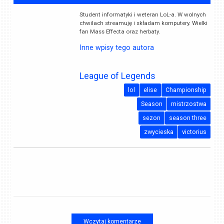
Student informatyki i weteran LoL-a. W wolnych
chwilach streamuję i składam komputery. Wielki
fan Mass Effecta oraz herbaty.
Inne wpisy tego autora
League of Legends
lol
elise
Championship
Season
mistrzostwa
sezon
season three
zwycieska
victorius
Wczytaj komentarze