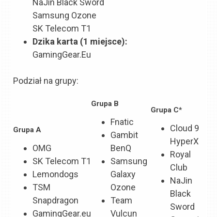
NaJin Black Sword
Samsung Ozone
SK Telecom T1
Dzika karta (1 miejsce):
GamingGear.Eu
Podział na grupy:
Grupa B
Grupa C*
Fnatic
Cloud 9
Grupa A
Gambit
HyperX
OMG
BenQ
Royal
SK Telecom T1
Samsung
Club
Lemondogs
Galaxy
NaJin
TSM
Ozone
Black
Snapdragon
Team
Sword
GamingGear.eu
Vulcun