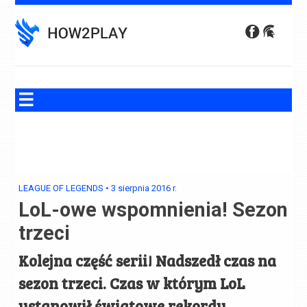
Skip
to
content
LEAGUE OF LEGENDS
•
3 sierpnia 2016
r.
LoL-owe wspomnienia! Sezon
trzeci
Kolejna część serii! Nadszedł czas na
sezon trzeci. Czas w którym LoL
ustanowił światowe rekordy