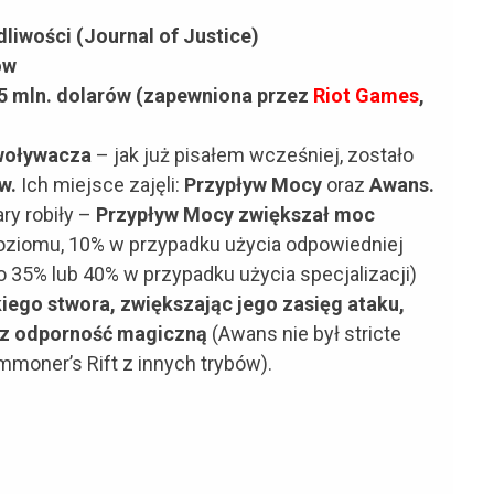
liwości (Journal of Justice)
ów
 5 mln. dolarów (zapewniona przez
Riot Games
,
woływacza
– jak już pisałem wcześniej, zostało
w.
Ich miejsce zajęli:
Przypływ Mocy
oraz
Awans.
ry robiły –
Przypływ Mocy
zwiększał moc
poziomu, 10% w przypadku użycia odpowiedniej
o 35% lub 40% w przypadku użycia specjalizacji)
ego stwora, zwiększając jego zasięg ataku,
raz odporność magiczną
(Awans nie był stricte
mmoner’s Rift z innych trybów).