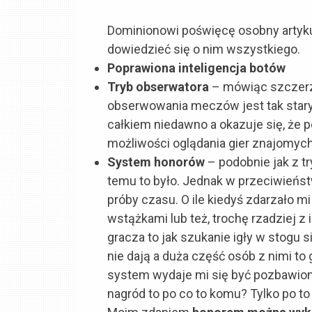
Dominionowi poświęcę osobny artyku
dowiedzieć się o nim wszystkiego.
Poprawiona inteligencja botów
Tryb obserwatora
– mówiąc szczerz
obserwowania meczów jest tak stary
całkiem niedawno a okazuje się, że
możliwości oglądania gier znajomych
System honorów
– podobnie jak z 
temu to było. Jednak w przeciwieńs
próby czasu. O ile kiedyś zdarzało 
wstążkami lub też, trochę rzadziej z
gracza to jak szukanie igły w stogu s
nie dają a duża część osób z nimi to
system wydaje mi się być pozbawio
nagród to po co to komu? Tylko po t