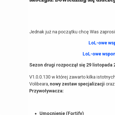
Jednak już na początku chcę Was zaprosić
LoL-owe wsp
LoL-owe wspom
Sezon drugi rozpoczął się 29 listopada 
V1.0.0.130 w której zawarto kilka istotn
Volibeara,
nowy zestaw specjalizacji
ora
Przywoływacza:
Umocnienie (Fortify)