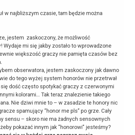
ł w najbliższym czasie, tam będzie można
e, jestem zaskoczony, że możliwość
! Wydaje mi się jakby zostało to wprowadzone
 pewnie większość graczy nie pamięta czasów bez
.
trybem obserwatora, jestem zaskoczony jak dawno
twie do tego wyżej system honorów nie przetrwał
mi się dość często spotykać graczy z czerwonymi
 innymi kolorami… Tak teraz znalezienie takiego
iana. Nie dziwi mnie to – w zasadzie te honory nic
 gracze spamujący “honor me pls” po grze. Cały
ny sensu – skoro nie ma żadnych sensownych
o żeby pokazać innym jak “honorowi” jesteśmy?