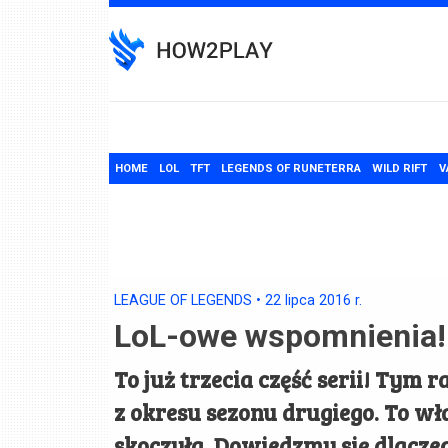
Skip
to
content
HOME
LOL
TFT
LEGENDS OF RUNETERRA
WILD RIFT
V
LEAGUE OF LEGENDS
•
22 lipca 2016
r.
LoL-owe wspomnienia!
To już trzecia część serii! Tym 
z okresu sezonu drugiego. To w
skoczyła. Dowiedzmy się dlaczego