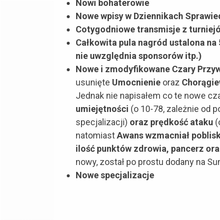
Nowi bohaterowie
Nowe wpisy w Dziennikach Sprawied
Cotygodniowe transmisje z turniej
Całkowita pula nagród ustalona na
nie uwzględnia sponsorów itp.)
Nowe i zmodyfikowane Czary Przy
usunięte
Umocnienie
oraz
Chorągie
Jednak nie napisałem co te nowe cza
umiejętności
(o 10-78, zależnie od 
specjalizacji)
oraz prędkość ataku
(
natomiast
Awans wzmacniał pobliski
ilość punktów zdrowia, pancerz o
nowy, został po prostu dodany na Su
Nowe specjalizacje