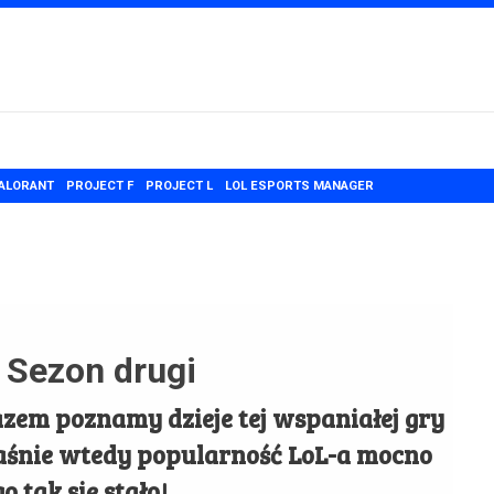
ALORANT
PROJECT F
PROJECT L
LOL ESPORTS MANAGER
 Sezon drugi
razem poznamy dzieje tej wspaniałej gry
łaśnie wtedy popularność LoL-a mocno
 tak się stało!