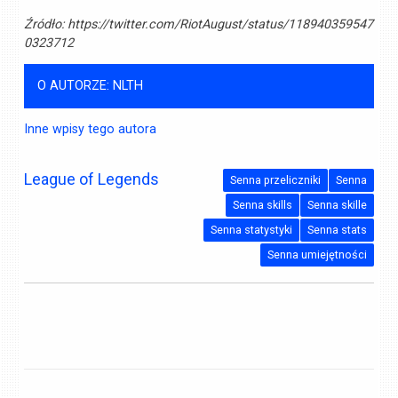
Źródło:
https://twitter.com/RiotAugust/status/118940359547
0323712
O AUTORZE: NLTH
Inne wpisy tego autora
League of Legends
Senna przeliczniki
Senna
Senna skills
Senna skille
Senna statystyki
Senna stats
Senna umiejętności