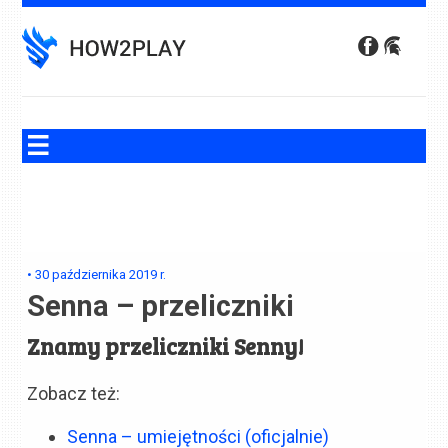
Skip
to
content
•
30 października 2019
r.
Senna – przeliczniki
Znamy przeliczniki Senny!
Zobacz też:
Senna – umiejętności (oficjalnie)