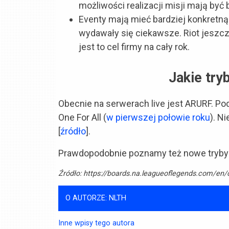
możliwości realizacji misji mają być 
Eventy mają mieć bardziej konkretną t
wydawały się ciekawsze. Riot jeszcz
jest to cel firmy na cały rok.
Jakie try
Obecnie na serwerach live jest ARURF. 
One For All (
w pierwszej połowie roku
). N
[
źródło
].
Prawdopodobnie poznamy też nowe tryby 
Źródło:
https://boards.na.leagueoflegends.com/en/c
O AUTORZE: NLTH
Inne wpisy tego autora