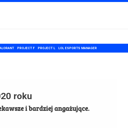
ALORANT
PROJECT F
PROJECT L
LOL ESPORTS MANAGER
020 roku
ekawsze i bardziej angażujące.