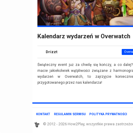
Kalendarz wydarzeń w Overwatch
Drizzt
Overw
Świąteczny event już za chwilę się kończy, a co dalej?
macie jakiekolwiek wątpliwości związane z harmonog
wydarzeń w Overwatch, to zajrzyjcie konieczn
przygotowanego przez nas kalendarza!
KONTAKT
REGULAMIN SERWISU
POLITYKA PRYWATNOŚCI
© 2012 - 2026 How2Play, wszystkie prawa zastrzeżo