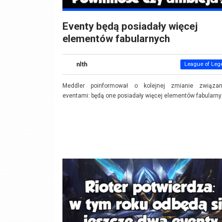
Eventy będą posiadały więcej
elementów fabularnych
nlth
League of Leg
Meddler poinformował o kolejnej zmianie związa
eventami: będą one posiadały więcej elementów fabularny