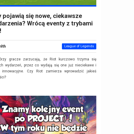
 pojawią się nowe, ciekawsze
arzenia? Wrócą eventy z trybami
!
nlth
League of Legends
tórzy gracze zarzucają, że Riot kurczowo trzyma się
ch wydarzeń, przez co wydają się one już nieciekawe i
 innowacyjne. Czy Riot zamierza wprowadzić jakieś
ści?