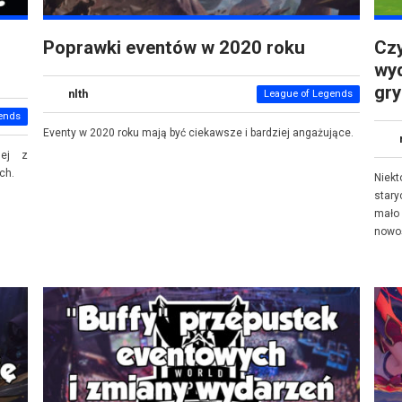
Poprawki eventów w 2020 roku
Czy
wyd
gry
nlth
League of Legends
ends
Eventy w 2020 roku mają być ciekawsze i bardziej angażujące.
nej z
ch.
Niek
stary
mało
nowo