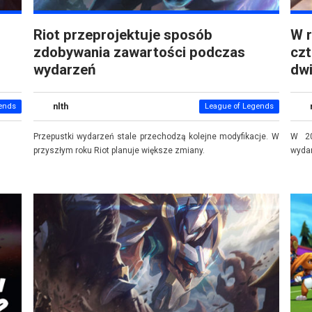
Riot przeprojektuje sposób
W r
zdobywania zawartości podczas
czt
wydarzeń
dwi
nlth
ends
League of Legends
Przepustki wydarzeń stale przechodzą kolejne modyfikacje. W
W 20
przyszłym roku Riot planuje większe zmiany.
wyda