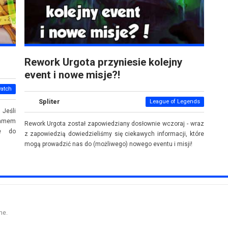
Rework Urgota przyniesie kolejny
event i nowe misje?!
atch
Spliter
League of Legends
 Jeśli
ramem
Rework Urgota został zapowiedziany dosłownie wczoraj - wraz
ie do
z zapowiedzią dowiedzieliśmy się ciekawych informacji, które
mogą prowadzić nas do (możliwego) nowego eventu i misji!
ne.