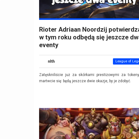
Rioter Adriaan Noordzij potwierdz
w tym roku odbędą się jeszcze dw
eventy
nlth
League of Leg
Zatęskniliście już za skórkami prestiżowymi za token
martwcie się: będą jeszcze dwie okazje, by je zdobyć.