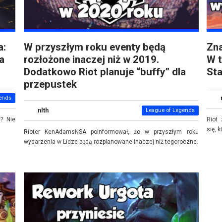
a:
W przyszłym roku eventy będą
Zna
a
rozłożone inaczej niż w 2019.
W t
Dodatkowo Riot planuje “buffy” dla
Sta
przepustek
ends
nlth
League of Legends
y? Nie
Riot
się, 
Rioter KenAdamsNSA poinformował, że w przyszłym roku
wydarzenia w Lidze będą rozplanowane inaczej niż tegoroczne.