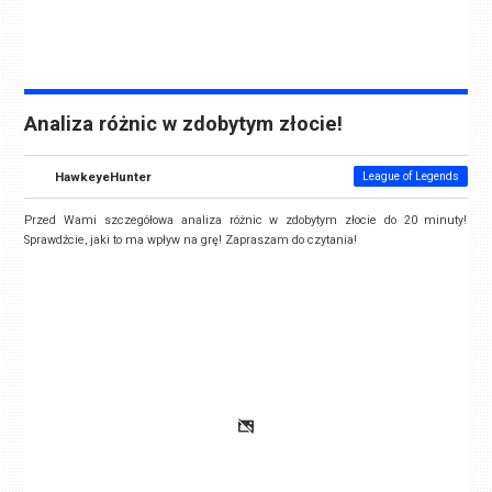
Analiza różnic w zdobytym złocie!
HawkeyeHunter
League of Legends
Przed Wami szczegółowa analiza różnic w zdobytym złocie do 20 minuty!
Sprawdźcie, jaki to ma wpływ na grę! Zapraszam do czytania!