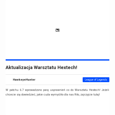
Aktualizacja Warsztatu Hextech!
HawkeyeHunter
League of Legends
W patchu 6.7 wprowadzono parę usprawnień co do Warsztatu Hextech! Jeżeli
chcecie się dowiedzieć, jakie cuda wymyśliło dla nas Rito, zajrzyjcie tutaj!