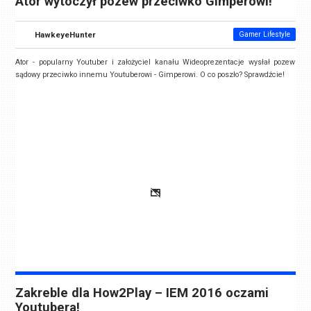
Ator wytoczył pozew przeciwko Gimperowi!
HawkeyeHunter
Gamer Lifestyle
Ator - popularny Youtuber i założyciel kanału Wideoprezentacje wysłał pozew
sądowy przeciwko innemu Youtuberowi - Gimperowi. O co poszło? Sprawdźcie!
Zakreble dla How2Play – IEM 2016 oczami
Youtubera!