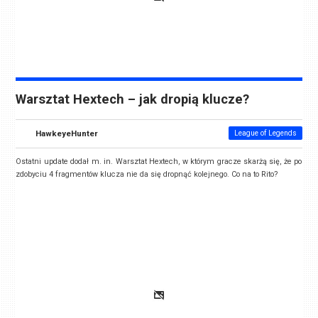
Warsztat Hextech – jak dropią klucze?
HawkeyeHunter
League of Legends
Ostatni update dodał m. in. Warsztat Hextech, w którym gracze skarżą się, że po
zdobyciu 4 fragmentów klucza nie da się dropnąć kolejnego. Co na to Rito?