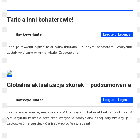
Taric a inni bohaterowie!
HawkeyeHunter
League of Legends
Taric po reworku będzie miał pełno interakcji z innymi bohaterami! Wszystkie
zostały wypisane w tym artykule. Zobaczcie je!
Globalna aktualizacja skórek – podsumowanie!
HawkeyeHunter
League of Legends
Jak zapewne wiecie, niedawno na PBE ruszyła globalna aktualizacja skórek. W
tym artykule możecie przejrzeć wszystkie poczynione do tej pory zmiany, jak i
zagłosować na wersję, która jest, według Was, lepsza!