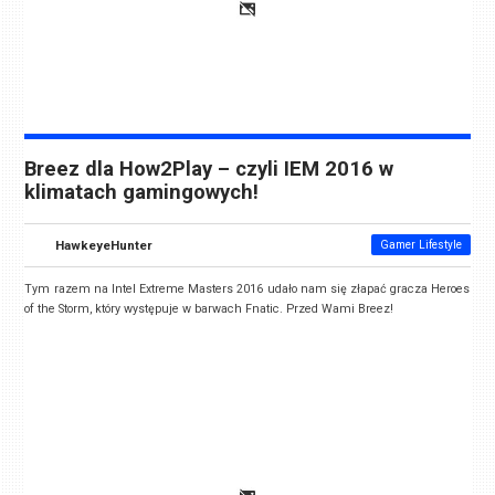
Breez dla How2Play – czyli IEM 2016 w
klimatach gamingowych!
HawkeyeHunter
Gamer Lifestyle
Tym razem na Intel Extreme Masters 2016 udało nam się złapać gracza Heroes
of the Storm, który występuje w barwach Fnatic. Przed Wami Breez!