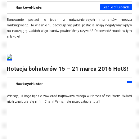
HawkeyeHunter
League of Legends
Banowanie postaci to jeden z najważniejszych momentów meczu
rankingowego. To właśnie tu decydujemy, jakie postacie mają negatywny wpływ
na naszą grę. Jakich więc banów powinniśmy używać? Odpowiedź macie w tym
artykule!
Rotacja bohaterów 15 – 21 marca 2016 HotS!
HawkeyeHunter
Wiemy już kogo będzie zawierać najnowsza rotacja w Heroes of the Storm! Wśród
nich znajduje się m.in. Chen! Pełną listę przeczytacie tutaj!