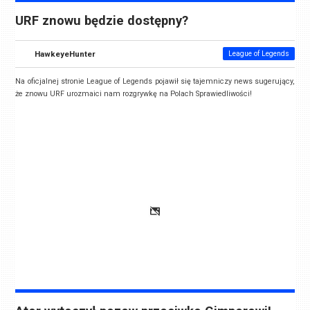
URF znowu będzie dostępny?
HawkeyeHunter
League of Legends
Na oficjalnej stronie League of Legends pojawił się tajemniczy news sugerujący,
że znowu URF urozmaici nam rozgrywkę na Polach Sprawiedliwości!