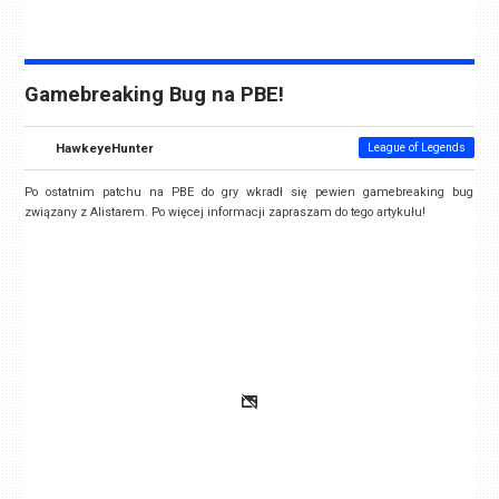
Gamebreaking Bug na PBE!
HawkeyeHunter
League of Legends
Po ostatnim patchu na PBE do gry wkradł się pewien gamebreaking bug
związany z Alistarem. Po więcej informacji zapraszam do tego artykułu!