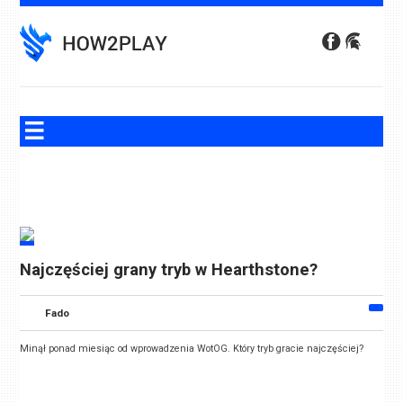
Skip
to
content
Najczęściej grany tryb w Hearthstone?
Fado
Minął ponad miesiąc od wprowadzenia WotOG. Który tryb gracie najczęściej?