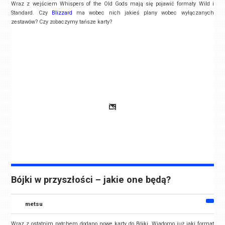
Wraz z wejściem Whispers of the Old Gods mają się pojawić formaty Wild i
Standard. Czy
Blizzard
ma wobec nich jakieś plany wobec wyłączanych
zestawów? Czy zobaczymy tańsze karty?
Bójki w przyszłości – jakie one będą?
metsu
Wraz z ostatnim patchem dodano nowe karty do Bójki. Wiadomo już jaki format