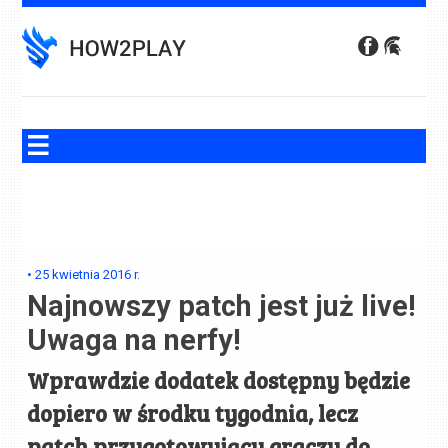
Skip
to
content
•
25 kwietnia 2016
r.
Najnowszy patch jest już live!
Uwaga na nerfy!
Wprawdzie dodatek dostępny będzie
dopiero w środku tygodnia, lecz
patch przygotowujący graczy do