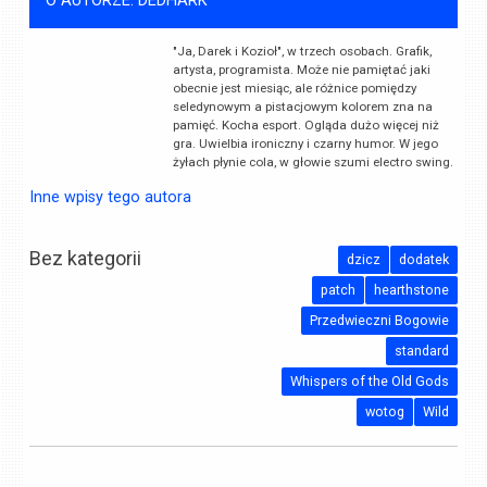
O AUTORZE: DEDHARK
"Ja, Darek i Kozioł", w trzech osobach. Grafik,
artysta, programista. Może nie pamiętać jaki
obecnie jest miesiąc, ale różnice pomiędzy
seledynowym a pistacjowym kolorem zna na
pamięć. Kocha esport. Ogląda dużo więcej niż
gra. Uwielbia ironiczny i czarny humor. W jego
żyłach płynie cola, w głowie szumi electro swing.
Inne wpisy tego autora
Bez kategorii
dzicz
dodatek
patch
hearthstone
Przedwieczni Bogowie
standard
Whispers of the Old Gods
wotog
Wild