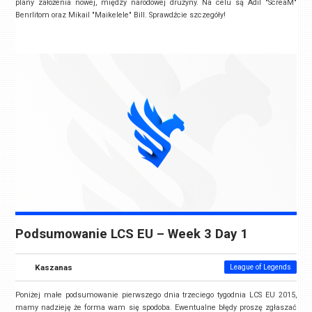
plany założenia nowej, między narodowej drużyny. Na celu są
Adil "ScreaM"
Benrlitom
oraz
Mikail "Maikelele" Bill
. Sprawdźcie szczegóły!
Podsumowanie LCS EU – Week 3 Day 1
Kaszanas
League of Legends
Poniżej małe podsumowanie pierwszego dnia trzeciego tygodnia LCS EU 2015,
mamy nadzieję że forma wam się spodoba. Ewentualne błędy proszę zgłaszać