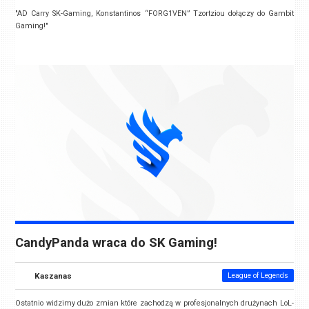
"AD Carry SK-Gaming, Konstantinos “FORG1VEN” Tzortziou dołączy do Gambit
Gaming!"
CandyPanda wraca do SK Gaming!
Kaszanas
League of Legends
Ostatnio widzimy dużo zmian które zachodzą w profesjonalnych drużynach LoL-