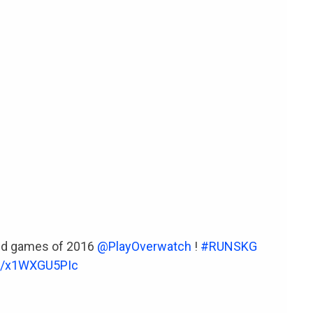
ed games of 2016
@PlayOverwatch
!
#RUNSKG
om/x1WXGU5PIc