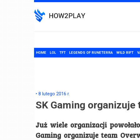
Skip
to
content
HOME
LOL
TFT
LEGENDS OF RUNETERRA
WILD RIFT
V
•
8 lutego 2016
r.
SK Gaming organizuje 
Już wiele organizacji powoła
Gaming organizuje team Overw