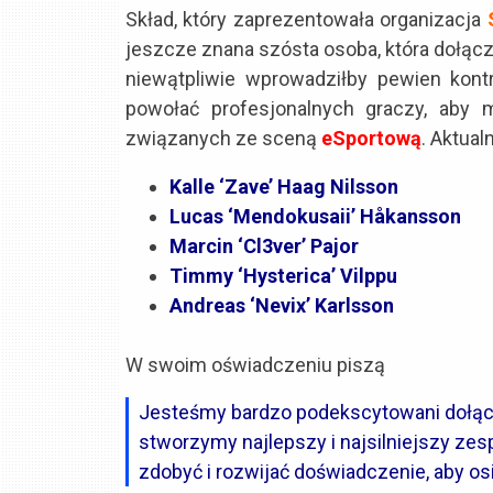
Skład, który zaprezentowała organizacja
jeszcze znana szósta osoba, która dołączy
niewątpliwie wprowadziłby pewien kon
powołać profesjonalnych graczy, aby
związanych ze sceną
eSportową
. Aktual
Kalle ‘Zave’ Haag Nilsson
Lucas ‘Mendokusaii’ Håkansson
Marcin ‘Cl3ver’ Pajor
Timmy ‘Hysterica’ Vilppu
Andreas ‘Nevix’ Karlsson
W swoim oświadczeniu piszą
Jesteśmy bardzo podekscytowani dołąc
stworzymy najlepszy i najsilniejszy z
zdobyć i rozwijać doświadczenie, aby o