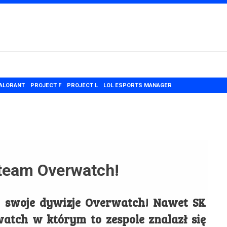
ALORANT
PROJECT F
PROJECT L
LOL ESPORTS MANAGER
team Overwatch!
ło swoje dywizje Overwatch! Nawet SK
atch w którym to zespole znalazł się