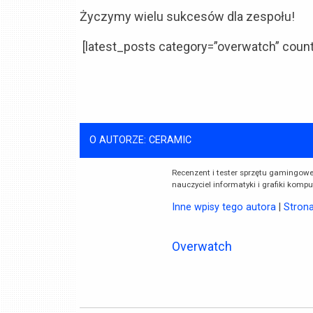
Życzymy wielu sukcesów dla zespołu!
[latest_posts category=”overwatch” count
O AUTORZE: CERAMIC
Recenzent i tester sprzętu gamingoweg
nauczyciel informatyki i grafiki komp
Inne wpisy tego autora
|
Stron
Overwatch