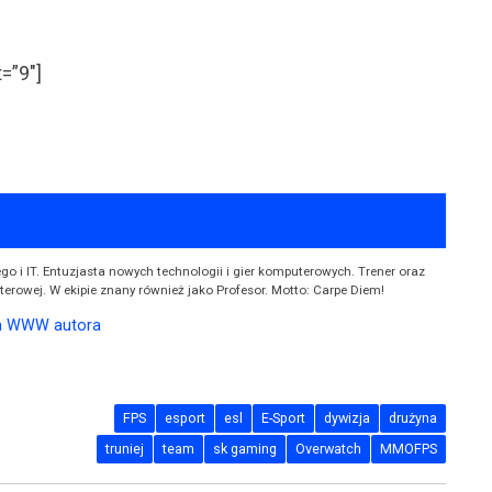
=”9″]
o i IT. Entuzjasta nowych technologii i gier komputerowych. Trener oraz
uterowej. W ekipie znany również jako Profesor. Motto: Carpe Diem!
a WWW autora
FPS
esport
esl
E-Sport
dywizja
drużyna
truniej
team
sk gaming
Overwatch
MMOFPS