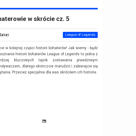
aterowie w skrócie cz. 5
Szizi
League of Legends
cie w kolejnej części historii bohaterów! Jak wiemy - bądź
 poznanie historii bohaterów League of Legends to jedna z
ardziej kluczowych tajnik zostawania prawdziwym
oływaczem, dlatego skończcie marudzić i zabierajcie się
ytania. Przecież specjalnie dla was skróciłem ich historie.