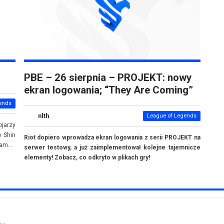
PBE – 26 sierpnia – PROJEKT: nowy
ekran logowania; “They Are Coming”
ends
nlth
League of Legends
ojarzy
o Shin
Riot dopiero wprowadza ekran logowania z serii PROJEKT na
am...
serwer testowy, a już zaimplementował kolejne tajemnicze
elementy! Zobacz, co odkryto w plikach gry!