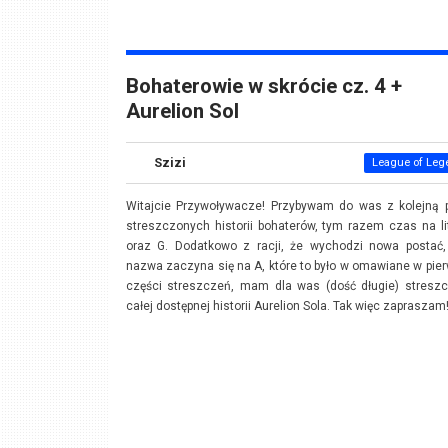
Bohaterowie w skrócie cz. 4 +
Aurelion Sol
Szizi
League of Leg
Witajcie Przywoływacze! Przybywam do was z kolejną p
streszczonych historii bohaterów, tym razem czas na li
oraz G. Dodatkowo z racji, że wychodzi nowa postać, 
nazwa zaczyna się na A, które to było w omawiane w pie
części streszczeń, mam dla was (dość długie) streszc
całej dostępnej historii Aurelion Sola. Tak więc zapraszam