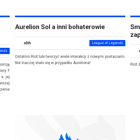
Aurelion Sol a inni bohaterowie
Smo
zap
nlth
League of Legends
ends
Ostatnio Riot lubi tworzyć wiele interakcji z nowymi postaciami.
Nie inaczej stało się w przypadku Aureliona!
orcją
Riot 
tery F
a jej
rwszej
zenie
!