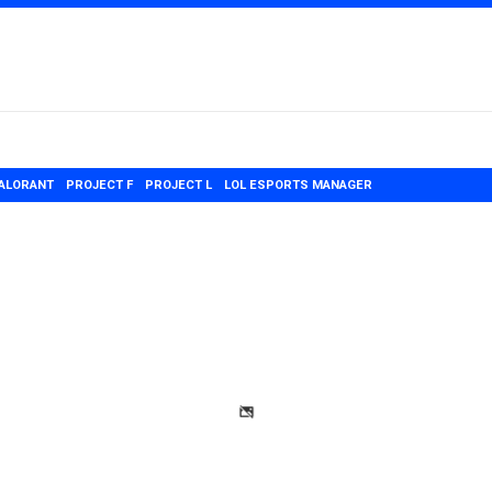
ALORANT
PROJECT F
PROJECT L
LOL ESPORTS MANAGER