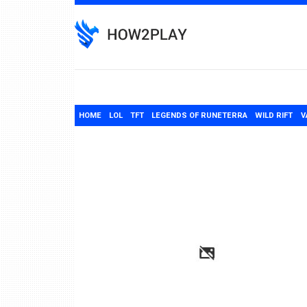
Skip
to
content
HOME
LOL
TFT
LEGENDS OF RUNETERRA
WILD RIFT
V