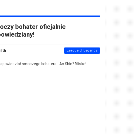
czy bohater oficjalnie
owiedziany!
nlth
League of Legends
zapowiedział smoczego bohatera - Ao Shin? Blisko!