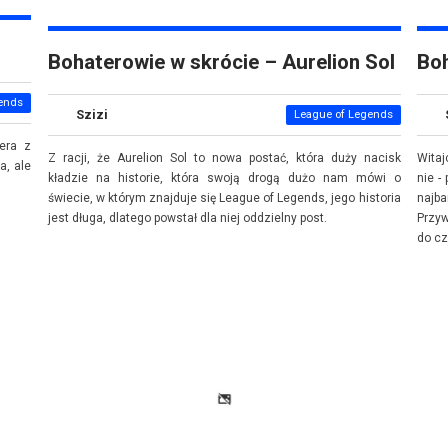
Bohaterowie w skrócie – Aurelion Sol
Boh
ends
Szizi
League of Legends
era z
Z racji, że Aurelion Sol to nowa postać, która duży nacisk
Witaj
a, ale
kładzie na historie, która swoją drogą dużo nam mówi o
nie -
świecie, w którym znajduje się League of Legends, jego historia
najb
jest długa, dlatego powstał dla niej oddzielny post.
Przyw
do cz