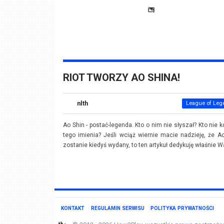
RIOT TWORZY AO SHINA!
nlth
League of Leg
Ao Shin - postać-legenda. Kto o nim nie słyszał? Kto nie k
tego imienia? Jeśli wciąż wiernie macie nadzieję, że A
zostanie kiedyś wydany, to ten artykuł dedykuję właśnie W
KONTAKT
REGULAMIN SERWISU
POLITYKA PRYWATNOŚCI