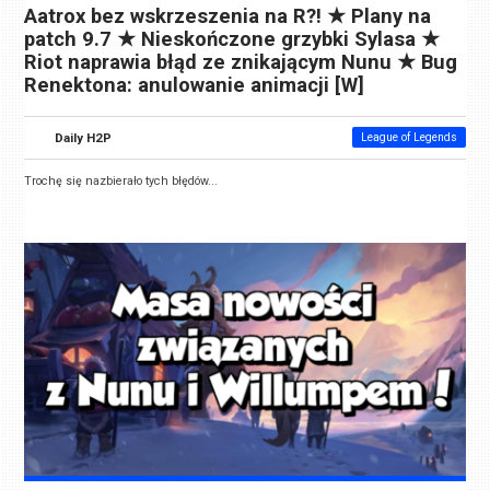
Aatrox bez wskrzeszenia na R?! ★ Plany na
patch 9.7 ★ Nieskończone grzybki Sylasa ★
Riot naprawia błąd ze znikającym Nunu ★ Bug
Renektona: anulowanie animacji [W]
Daily H2P
League of Legends
Trochę się nazbierało tych błędów...