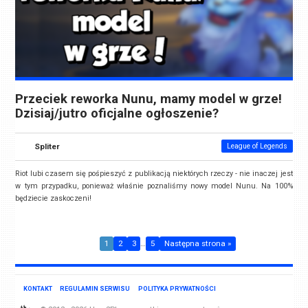
Przeciek reworka Nunu, mamy model w grze!
Dzisiaj/jutro oficjalne ogłoszenie?
Spliter
League of Legends
Riot lubi czasem się pośpieszyć z publikacją niektórych rzeczy - nie inaczej jest
w tym przypadku, ponieważ właśnie poznaliśmy nowy model Nunu. Na 100%
będziecie zaskoczeni!
1
2
3
…
5
Następna strona »
KONTAKT
REGULAMIN SERWISU
POLITYKA PRYWATNOŚCI