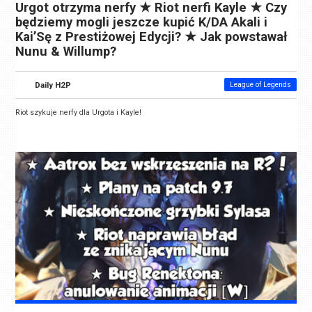
Urgot otrzyma nerfy ★ Riot nerfi Kayle ★ Czy
będziemy mogli jeszcze kupić K/DA Akali i
Kai’Sę z Prestiżowej Edycji? ★ Jak powstawał
Nunu & Willump?
Daily H2P
League of Legends
Riot szykuje nerfy dla Urgota i Kayle!