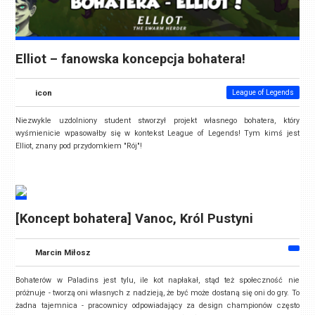
Elliot – fanowska koncepcja bohatera!
icon
League of Legends
Niezwykle uzdolniony student stworzył projekt własnego bohatera, który
wyśmienicie wpasowałby się w kontekst League of Legends! Tym kimś jest
Elliot, znany pod przydomkiem "Rój"!
[Koncept bohatera] Vanoc, Król Pustyni
Marcin Miłosz
Bohaterów w Paladins jest tylu, ile kot napłakał, stąd też społeczność nie
próżnuje - tworzą oni własnych z nadzieją, że być może dostaną się oni do gry. To
żadna tajemnica - pracownicy odpowiadający za design championów często