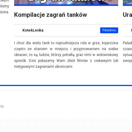
 nowym
eliśmy
iona.
Kompilacje zagrań tanków
Ura
KotekLenka
Paladins
I choć dla wielu tank to najnudniejsza rola w grze, kojarzona
Palad
często ze staniem w miejscu i przyjmowaniem na siebie
czase
obrażeń, to są ludzie, którzy potrafią grać nimi w widowiskowy
sytu
sposób. Dziś pokażemy Wam zbiór filmów z ciekawymi lub
swoje
nietypowymi zagraniami obrońcami.
ne.