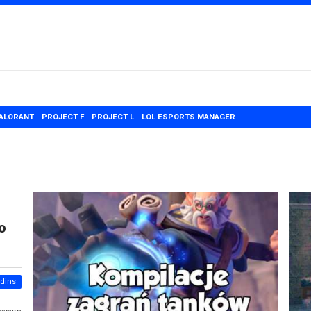
ALORANT
PROJECT F
PROJECT L
LOL ESPORTS MANAGER
o
adins