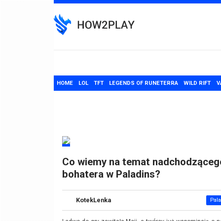
Skip
to
content
HOME
LOL
TFT
LEGENDS OF RUNETERRA
WILD RIFT
V
Co wiemy na temat nadchodząceg
bohatera w Paladins?
KotekLenka
Pal