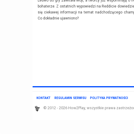
Ledwo do gry zawitała Moji, a twórcy już wspominają o
bohaterze. Z ostatnich wypowiedzi na Reddicie dowiedzi
się ciekawej informacji na temat nadchodzącego champ
Co dokładnie ujawniono?
KONTAKT
REGULAMIN SERWISU
POLITYKA PRYWATNOŚCI
© 2012 - 2026 How2Play, wszystkie prawa zastrzeżo