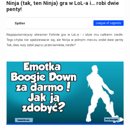
Ninja (tak, ten Ninja) gra w LoL-a i… robi dwie
penty!
Spliter
League of Legends
Najpopularniejszy streamer Fortnite gra w LoL-a - i idzie mu całkiem nieźle.
Tego chyba nie spodziewacie się, ale Ninja w jednym meczu zrobił dwie penty.
Tak, dwa razy zabił pięciu przeciwników, nieźle?