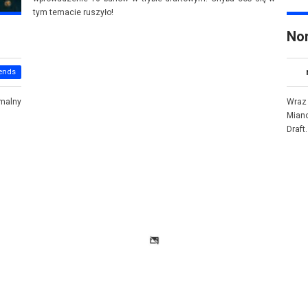
tym temacie ruszyło!
Nor
ends
rmalny
Wraz
Miano
Draft