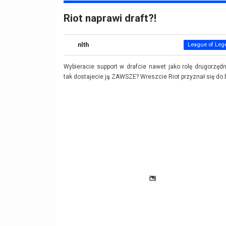
Riot naprawi draft?!
nlth
League of Leg
Wybieracie support w drafcie nawet jako rolę drugorzędn
tak dostajecie ją ZAWSZE? Wreszcie Riot przyznał się do 