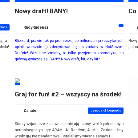
Nowy draft! BANY!
Co 
RudyRudeusz
ends
ą, a i
Blizzard, prawie rok po premierze, po milionach przeczytanych
Nowy
błędu!
opinii, wreszcie (!) zdecydował się na zmiany w HotSowym
jedna
Drafcie! Wizualne zmiany, to tylko przyjemna kosmetyka, bo
główną gwiazdą są BANY! Nowy draft, hit, czy kit?
Graj for fun! #2 – wszyscy na środek!
Zanate
League of Legends
Starzy wyjadacze zapewne pamiętają czasy, w których nie było
normalnego trybu gry ARAM - All Random, All Mid. Zakładaliśmy
wtedy grę niestandardową, ustalaliśmy własne zasady i...