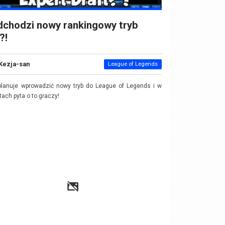
chodzi nowy rankingowy tryb
?!
Kezja-san
League of Legends
planuje wprowadzić nowy tryb do League of Legends i w
tach pyta o to graczy!