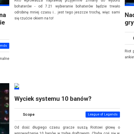
Rito wprowadza naprawdę przyjemne zmiany do wyboru
bohaterów - od 7.21 wybieranie bohaterów będzie trwało
odrobinę mniej czasu i... jest tego jeszcze trochę, więc sami
 na
Nad
się rzućcie okiem na to!
ie
gry
ends
Riot 
ankie
rmalne
Wyciek systemu 10 banów?
Scope
League of Legends
Od dość długiego czasu gracze suszą Riotowi głowę o
wprowadzenie 10 banów w trybie draftowym. Chyba coś się w