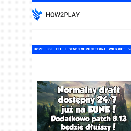
Skip
to
content
HOME
LOL
TFT
LEGENDS OF RUNETERRA
WILD RIFT
V