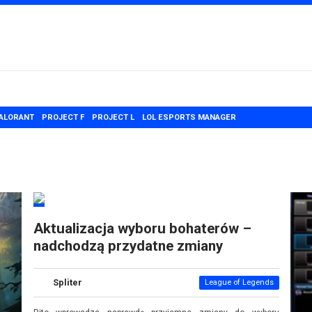
ALORANT
PROJECT F
PROJECT L
LOL ESPORTS MANAGER
Aktualizacja wyboru bohaterów –
nadchodzą przydatne zmiany
Spliter
League of Legends