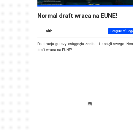
Normal draft wraca na EUNE!
nlth
League of Leg
Frustracja graczy osiągnęła zenitu - i dopięli swego. No
draft wraca na EUNE!