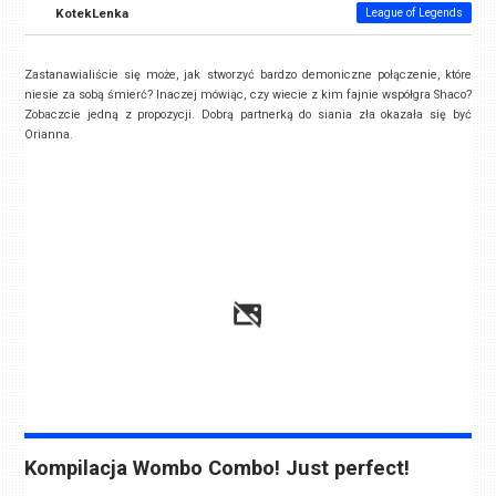
KotekLenka
League of Legends
Zastanawialiście się może, jak stworzyć bardzo demoniczne połączenie, które
niesie za sobą śmierć? Inaczej mówiąc, czy wiecie z kim fajnie współgra Shaco?
Zobaczcie jedną z propozycji. Dobrą partnerką do siania zła okazała się być
Orianna.
Kompilacja Wombo Combo! Just perfect!