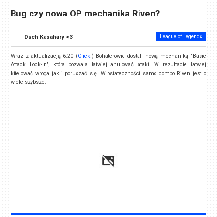
Bug czy nowa OP mechanika Riven?
Duch Kasahary <3
League of Legends
Wraz z aktualizacją 6.20 (
Click!
) Bohaterowie dostali nową mechaniką "Basic
Attack Lock-In", która pozwala łatwiej anulować ataki. W rezultacie łatwiej
kite'ować wroga jak i poruszać się. W ostateczności samo combo Riven jest o
wiele szybsze.