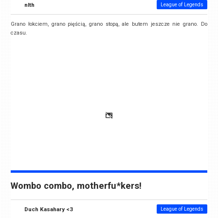
nlth
League of Legends
Grano łokciem, grano pięścią, grano stopą, ale butem jeszcze nie grano. Do
czasu.
Wombo combo, motherfu*kers!
Duch Kasahary <3
League of Legends