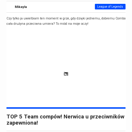
Mikayla
League of Legends
Czy tylko ja uwielbiam ten moment w grze, gdy dzięki jednemu, dobremu Combo
cała drużyna przeciwna umiera? To miód na moje oczy!
TOP 5 Team compów! Nerwica u przeciwników
zapewniona!