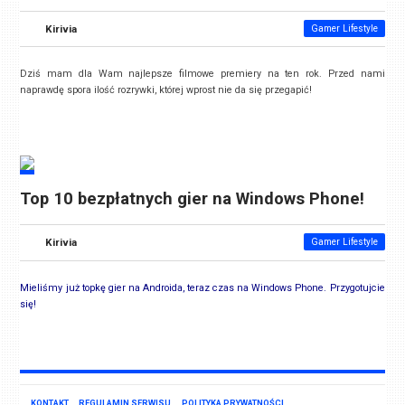
Kirivia
Gamer Lifestyle
Dziś mam dla Wam najlepsze filmowe premiery na ten rok. Przed nami
naprawdę spora ilość rozrywki, której wprost nie da się przegapić!
Top 10 bezpłatnych gier na Windows Phone!
Kirivia
Gamer Lifestyle
Mieliśmy już topkę gier na Androida, teraz czas na Windows Phone. Przygotujcie
się!
KONTAKT
REGULAMIN SERWISU
POLITYKA PRYWATNOŚCI