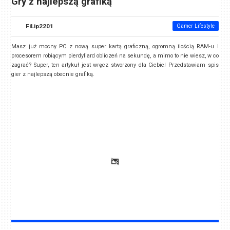
Gry z najlepszą grafiką
FiLip2201
Gamer Lifestyle
Masz już mocny PC z nową super kartą graficzną, ogromną ilością RAM-u i
procesorem robiącym pierdyliard obliczeń na sekundę, a mimo to nie wiesz, w co
zagrać? Super, ten artykuł jest wręcz stworzony dla Ciebie! Przedstawiam spis
gier z najlepszą obecnie grafiką.