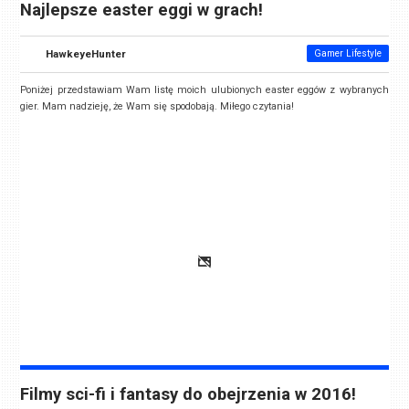
Najlepsze easter eggi w grach!
HawkeyeHunter
Gamer Lifestyle
Poniżej przedstawiam Wam listę moich ulubionych easter eggów z wybranych
gier. Mam nadzieję, że Wam się spodobają. Miłego czytania!
Filmy sci-fi i fantasy do obejrzenia w 2016!