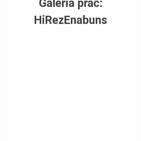
Galeria prac:
HiRezEnabuns