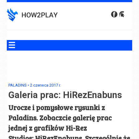
Skip
to
content
PALADINS
•
2 czerwca 2017
r.
Galeria prac: HiRezEnabuns
Urocze i pomysłowe rysunki z
Paladins. Zobaczcie galerię prac
jednej z grafików Hi-Rez
Studios: HiRezEnabuns. Szczególnie że