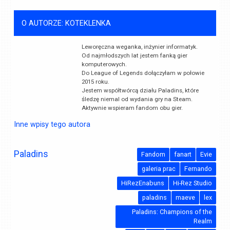
O AUTORZE: KOTEKLENKA
Leworęczna weganka, inżynier informatyk.
Od najmłodszych lat jestem fanką gier
komputerowych.
Do League of Legends dołączyłam w połowie
2015 roku.
Jestem współtwórcą działu Paladins, które
śledzę niemal od wydania gry na Steam.
Aktywnie wspieram fandom obu gier.
Inne wpisy tego autora
Paladins
Fandom
fanart
Evie
galeria prac
Fernando
HiRezEnabuns
Hi-Rez Studio
paladins
maeve
lex
Paladins: Champions of the
Realm