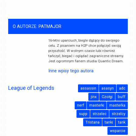
O AUTORZE: PATMAJOR
16-letni uparciuch, biegle dążący do swojego
celu. Z pisaniem na H2P chce połączyć swoją
przyszłość. W wolnym czasie lubi również
tańczyć, biegać i oglądać zagraniczne streamy.
Jest ogromnym fanem studia Quantic Dream.
Inne wpisy tego autora
League of Legends
assassin
asasyn
adc
jinx
Czołgi
buff
nerf
masterki
masterka
supp
strzelec
strzelcy
Tristana
tanki
tank
wsparcie