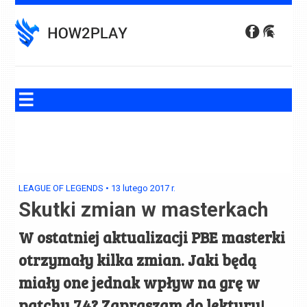
Skip
to
content
LEAGUE OF LEGENDS
•
13 lutego 2017
r.
Skutki zmian w masterkach
W ostatniej aktualizacji PBE masterki
otrzymały kilka zmian. Jaki będą
miały one jednak wpływ na grę w
patchu 7.4? Zapraszam do lektury!