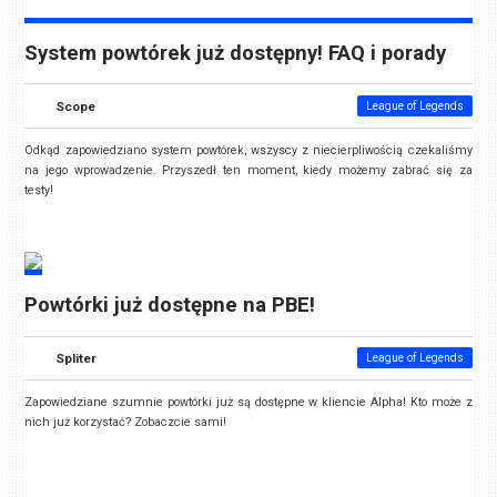
System powtórek już dostępny! FAQ i porady
Scope
League of Legends
Odkąd zapowiedziano system powtórek, wszyscy z niecierpliwością czekaliśmy
na jego wprowadzenie. Przyszedł ten moment, kiedy możemy zabrać się za
testy!
Powtórki już dostępne na PBE!
Spliter
League of Legends
Zapowiedziane szumnie powtórki już są dostępne w kliencie Alpha! Kto może z
nich już korzystać? Zobaczcie sami!