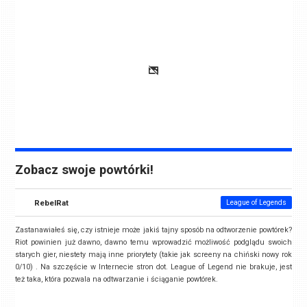
Zobacz swoje powtórki!
RebelRat
League of Legends
Zastanawiałeś się, czy istnieje może jakiś tajny sposób na odtworzenie powtórek?
Riot powinien już dawno, dawno temu wprowadzić możliwość podglądu swoich
starych gier, niestety mają inne priorytety (takie jak screeny na chiński nowy rok
0/10) . Na szczęście w Internecie stron dot. League of Legend nie brakuje, jest
też taka, która pozwala na odtwarzanie i ściąganie powtórek.