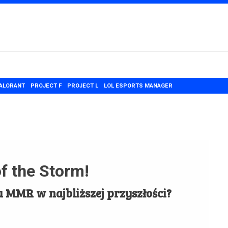
ALORANT
PROJECT F
PROJECT L
LOL ESPORTS MANAGER
f the Storm!
 MMR w najbliższej przyszłości?