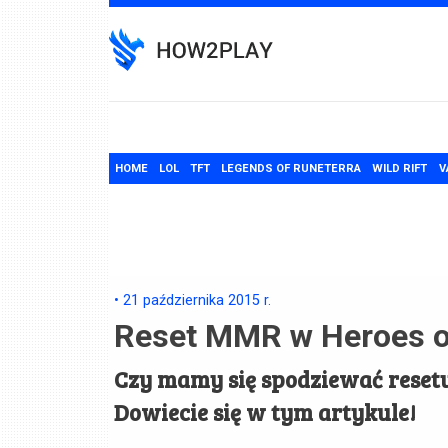
Skip
to
content
HOME
LOL
TFT
LEGENDS OF RUNETERRA
WILD RIFT
V
•
21 października 2015
r.
Reset MMR w Heroes o
Czy mamy się spodziewać resetu
Dowiecie się w tym artykule!