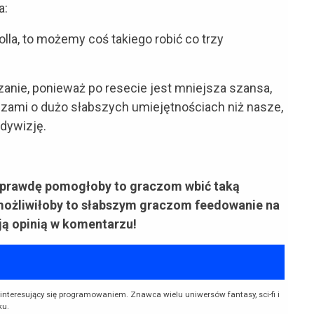
a:
lla, to możemy coś takiego robić co trzy
zanie, ponieważ po resecie jest mniejsza szansa,
czami o dużo słabszych umiejętnościach niż nasze,
dywizję.
aprawdę pomogłoby to graczom wbić taką
umożliwiłoby to słabszym graczom feedowanie na
ją opinią w komentarzu!
interesujący się programowaniem. Znawca wielu uniwersów fantasy, sci-fi i
ku.