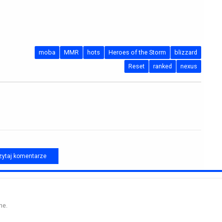
moba
MMR
hots
Heroes of the Storm
blizzard
Reset
ranked
nexus
ytaj komentarze
ne.