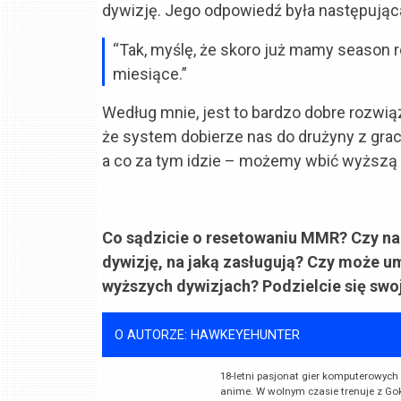
dywizję. Jego odpowiedź była następując
“Tak, myślę, że skoro już mamy season ro
miesiące.”
Według mnie, jest to bardzo dobre rozwią
że system dobierze nas do drużyny z gra
a co za tym idzie – możemy wbić wyższą 
Co sądzicie o resetowaniu MMR? Czy n
dywizję, na jaką zasługują? Czy może 
wyższych dywizjach? Podzielcie się swo
O AUTORZE: HAWKEYEHUNTER
18-letni pasjonat gier komputerowych 
anime. W wolnym czasie trenuje z Go